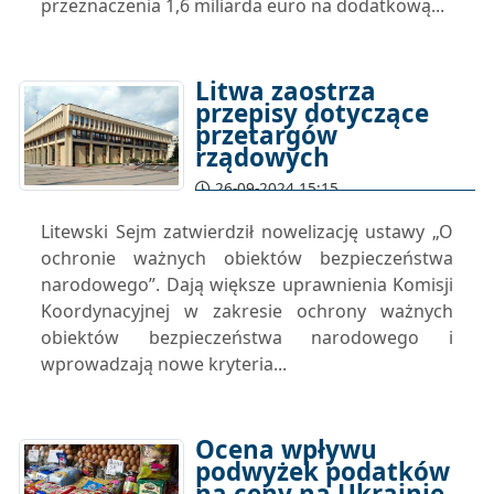
przeznaczenia 1,6 miliarda euro na dodatkową...
Litwa zaostrza
przepisy dotyczące
przetargów
rządowych
26-09-2024 15:15
Litewski Sejm zatwierdził nowelizację ustawy „O
ochronie ważnych obiektów bezpieczeństwa
narodowego”. Dają większe uprawnienia Komisji
Koordynacyjnej w zakresie ochrony ważnych
obiektów bezpieczeństwa narodowego i
wprowadzają nowe kryteria...
Ocena wpływu
podwyżek podatków
na ceny na Ukrainie