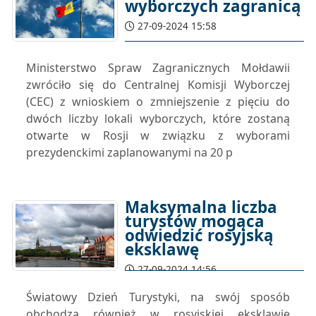
wyborczych zagranicą
27-09-2024 15:58
Ministerstwo Spraw Zagranicznych Mołdawii
zwróciło się do Centralnej Komisji Wyborczej
(CEC) z wnioskiem o zmniejszenie z pięciu do
dwóch liczby lokali wyborczych, które zostaną
otwarte w Rosji w związku z wyborami
prezydenckimi zaplanowanymi na 20 p
Maksymalna liczba
turystów mogąca
odwiedzić rosyjską
eksklawę
27-09-2024 14:56
Światowy Dzień Turystyki, na swój sposób
obchodzą również w rosyjskiej eksklawie