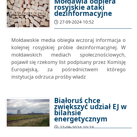
Mołdawia odpiera
rosyjskie ataki
dezinformacyjne
27-09-2024 10:52
Mołdawskie media obiegła wczoraj informacja o
kolejnej rosyjskiej próbie dezinformacyjnej. W
mołdawskich mediach społecznościowych,
pojawił się rzekomy list podpisany przez Komisję
Europejską, za pośrednictwem którego
instytucja odrzuca prośby władz
Białoruś chce
zwiększyć udział EJ w
bilansie
energetycznym
27-09-2024 10:23