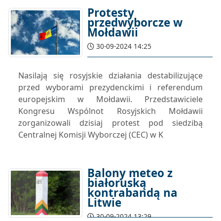
Protesty
przedwyborcze w
Mołdawii
30-09-2024 14:25
Nasilają się rosyjskie działania destabilizujące
przed wyborami prezydenckimi i referendum
europejskim w Mołdawii. Przedstawiciele
Kongresu Wspólnot Rosyjskich Mołdawii
zorganizowali dzisiaj protest pod siedzibą
Centralnej Komisji Wyborczej (CEC) w K
Balony meteo z
białoruską
kontrabandą na
Litwie
30-09-2024 13:29