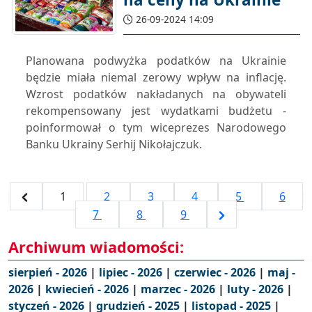
26-09-2024 14:09
Planowana podwyżka podatków na Ukrainie
będzie miała niemal zerowy wpływ na inflację.
Wzrost podatków nakładanych na obywateli
rekompensowany jest wydatkami budżetu -
poinformował o tym wiceprezes Narodowego
Banku Ukrainy Serhij Nikołajczuk.
1
2
3
4
5
6
7
8
9
Archiwum wiadomości:
sierpień - 2026
|
lipiec - 2026
|
czerwiec - 2026
|
maj -
2026
|
kwiecień - 2026
|
marzec - 2026
|
luty - 2026
|
styczeń - 2026
|
grudzień - 2025
|
listopad - 2025
|