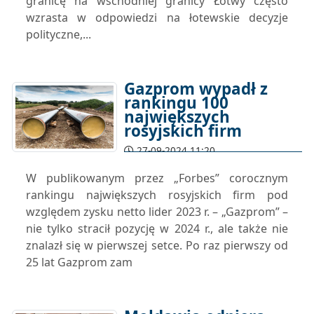
granicę na wschodniej granicy Łotwy często
wzrasta w odpowiedzi na łotewskie decyzje
polityczne,...
Gazprom wypadł z
rankingu 100
największych
rosyjskich firm
27-09-2024 11:20
W publikowanym przez „Forbes” corocznym
rankingu największych rosyjskich firm pod
względem zysku netto lider 2023 r. – „Gazprom” –
nie tylko stracił pozycję w 2024 r., ale także nie
znalazł się w pierwszej setce. Po raz pierwszy od
25 lat Gazprom zam