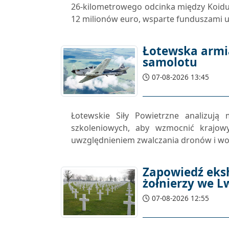
26-kilometrowego odcinka między Koidulą
12 milionów euro, wsparte funduszami un
Łotewska armia
samolotu
07-08-2026 13:45
Łotewskie Siły Powietrzne analizują
szkoleniowych, aby wzmocnić krajow
uwzględnieniem zwalczania dronów i woln
Zapowiedź eksh
żołnierzy we 
07-08-2026 12:55