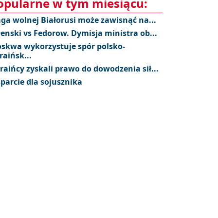
opularne w tym miesiącu:
aga wolnej Białorusi może zawisnąć na...
łenski vs Fedorow. Dymisja ministra ob...
skwa wykorzystuje spór polsko-
raińsk...
raińcy zyskali prawo do dowodzenia sił...
parcie dla sojusznika