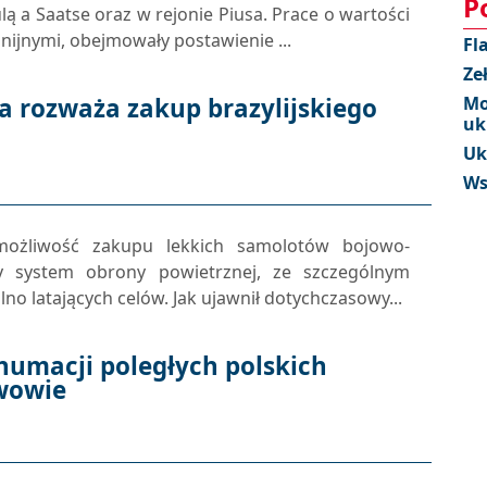
P
 a Saatse oraz w rejonie Piusa. Prace o wartości
ijnymi, obejmowały postawienie ...
Fl
Ze
 rozważa zakup brazylijskiego
Mo
uk
Uk
Ws
 możliwość zakupu lekkich samolotów bojowo-
y system obrony powietrznej, ze szczególnym
o latających celów. Jak ujawnił dotychczasowy...
umacji poległych polskich
Lwowie