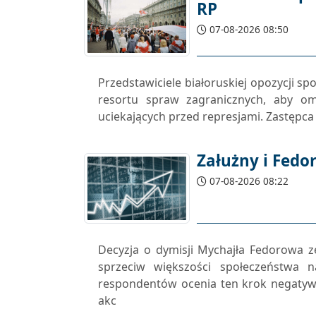
RP
07-08-2026 08:50
Przedstawiciele białoruskiej opozycji s
resortu spraw zagranicznych, aby o
uciekających przed represjami. Zastępc
Załużny i Fedo
07-08-2026 08:22
Decyzja o dymisji Mychajła Fedorowa 
sprzeciw większości społeczeństwa n
respondentów ocenia ten krok negatywn
akc