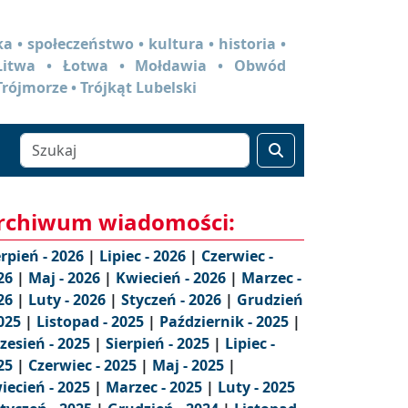
a • społeczeństwo • kultura • historia •
 Litwa • Łotwa • Mołdawia • Obwód
Trójmorze • Trójkąt Lubelski
rchiwum wiadomości:
erpień - 2026
|
Lipiec - 2026
|
Czerwiec -
26
|
Maj - 2026
|
Kwiecień - 2026
|
Marzec -
26
|
Luty - 2026
|
Styczeń - 2026
|
Grudzień
2025
|
Listopad - 2025
|
Październik - 2025
|
zesień - 2025
|
Sierpień - 2025
|
Lipiec -
25
|
Czerwiec - 2025
|
Maj - 2025
|
iecień - 2025
|
Marzec - 2025
|
Luty - 2025