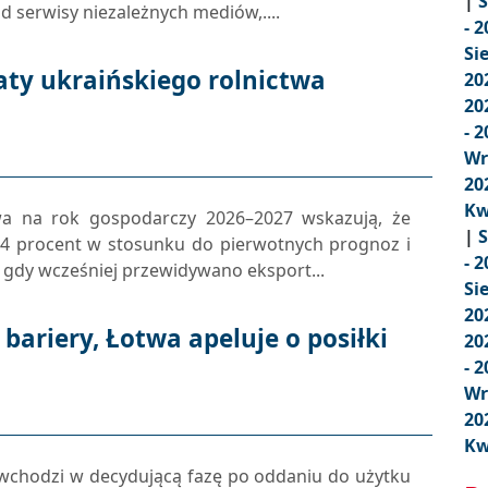
|
S
 serwisy niezależnych mediów,....
- 
Si
aty ukraińskiego rolnictwa
20
20
- 
Wr
20
Kw
twa na rok gospodarczy 2026–2027 wskazują, że
|
S
54 procent w stosunku do pierwotnych prognoz i
- 
s gdy wcześniej przewidywano eksport...
Si
20
bariery, Łotwa apeluje o posiłki
20
- 
Wr
20
Kw
wchodzi w decydującą fazę po oddaniu do użytku