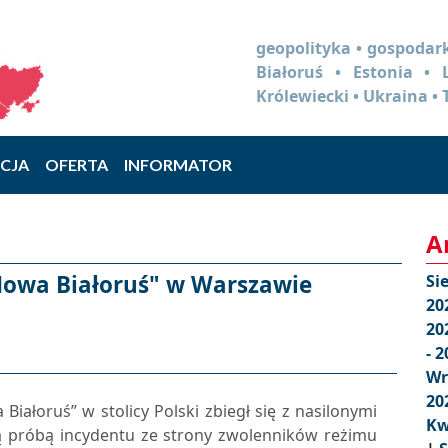
geopolityka • gospodark
Białoruś • Estonia •
Królewiecki • Ukraina • 
CJA
OFERTA
INFORMATOR
A
Nowa Białoruś" w Warszawie
Si
20
20
- 
Wr
20
 Białoruś” w stolicy Polski zbiegł się z nasilonymi
Kw
ą próbą incydentu ze strony zwolenników reżimu