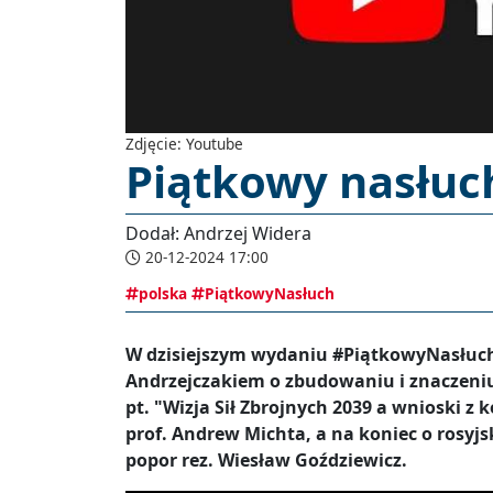
Zdjęcie: Youtube
Piątkowy nasłuc
Dodał: Andrzej Widera
20-12-2024 17:00
polska
PiątkowyNasłuch
W dzisiejszym wydaniu #PiątkowyNasłuc
Andrzejczakiem o zbudowaniu i znaczeniu 
pt. "Wizja Sił Zbrojnych 2039 a wnioski z 
prof. Andrew Michta, a na koniec o rosy
popor rez. Wiesław Goździewicz.