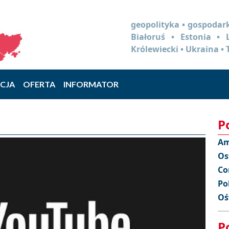
geopolityka • gospodark
Białoruś • Estonia •
Królewiecki • Ukraina • 
CJA
OFERTA
INFORMATOR
P
Am
Os
Co
Po
Oś
P