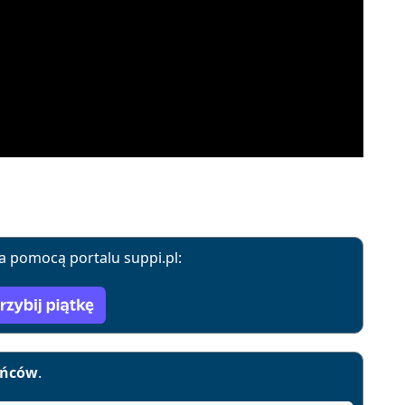
a pomocą portalu suppi.pl:
yńców
.