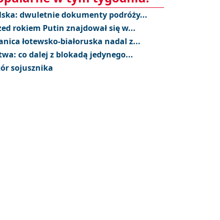
lska: dwuletnie dokumenty podróży...
zed rokiem Putin znajdował się w...
anica łotewsko-białoruska nadal z...
twa: co dalej z blokadą jedynego...
ór sojusznika