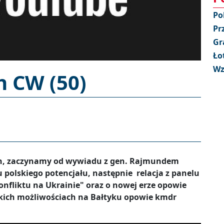
Po
Pr
Gr
Ło
Wz
h CW (50)
h, zaczynamy od wywiadu z gen. Rajmundem
polskiego potencjału, następnie relacja z panelu
konfliktu na Ukrainie" oraz o nowej erze opowie
jskich możliwościach na Bałtyku opowie kmdr