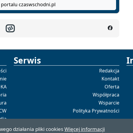
 portalu czaswschodni.pl
Serwis
I
ści
Redakcja
nie
Kontakt
OKA
Oferta
ria
Współpraca
ura
Wsparcie
 CW
Polityka Prywatności
dia
tal
wego działania pliki cookies
Więcej informacji