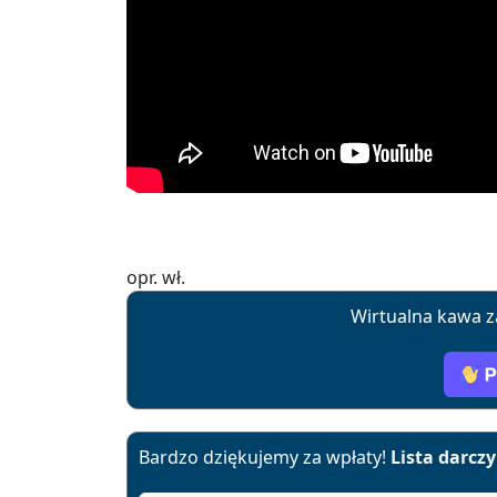
opr. wł.
Wirtualna kawa z
Bardzo dziękujemy za wpłaty!
Lista darcz