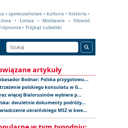
a • społeczeństwo • kultura • historia •
 Litwa • Łotwa • Mołdawia • Obwód
Trójmorze • Trójkąt Lubelski
owiązane artykuły
basador Bodnar: Polska przygotowu...
trzeżenie polskiego konsulatu w G...
raz więcej Bialorusinów wybiera p...
lska: dwuletnie dokumenty podróży...
wiadczenie ukraińskiego MSZ w kwe...
opularne w tym tygodniu: