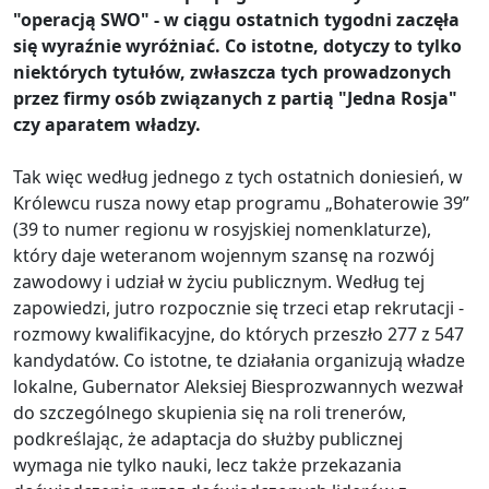
"operacją SWO" - w ciągu ostatnich tygodni zaczęła
się wyraźnie wyróżniać. Co istotne, dotyczy to tylko
niektórych tytułów, zwłaszcza tych prowadzonych
przez firmy osób związanych z partią "Jedna Rosja"
czy aparatem władzy.
Tak więc według jednego z tych ostatnich doniesień, w
Królewcu rusza nowy etap programu „Bohaterowie 39”
(39 to numer regionu w rosyjskiej nomenklaturze),
który daje weteranom wojennym szansę na rozwój
zawodowy i udział w życiu publicznym. Według tej
zapowiedzi, jutro rozpocznie się trzeci etap rekrutacji -
rozmowy kwalifikacyjne, do których przeszło 277 z 547
kandydatów. Co istotne, te działania organizują władze
lokalne, Gubernator Aleksiej Biesprozwannych wezwał
do szczególnego skupienia się na roli trenerów,
podkreślając, że adaptacja do służby publicznej
wymaga nie tylko nauki, lecz także przekazania