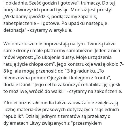
i dokładnie. Sześć godzin i gotowe”, tłumaczy. Do tej
pory stworzył ich ponad tysiąc. Montaż jest prosty:
„Wkładamy gwoździk, podłączamy zapalnik,
zabezpieczenie – i gotowe. Po upadku następuje
detonacja” - czytamy w artykule.
Wolontariusze nie poprzestają na tym. Tworzą także
same drony i małe platformy samobieżne. Jeden z nich
mówi wprost: „To ukojenie duszy. Moje urządzenia
ratują życie chłopakom”. Jego konstrukcje ważą około 7-
8 kg, ale mogą przenosić do 13 kg ładunku. „To
nieodzowna pomoc Ojczyźnie i kolegom z frontu”,
dodaje Danił. "Jego cel to zakończyć rehabilitację i, jeśli
to możliwe, wrócić do walki." - czytamy na zakończenie.
Z kolei pozostałe media także zauważalnie zwiększają
liczbę materiałów prasowych dotyczących "sąsiednich
republik". Dzisiaj jednym z tematów są przekazy o
dylematach Litwy związanych z "przesmykiem