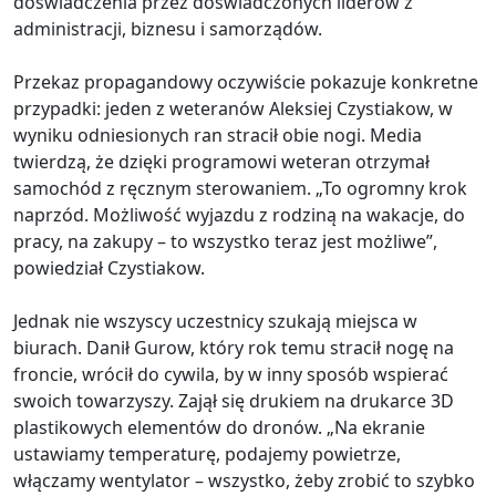
doświadczenia przez doświadczonych liderów z
administracji, biznesu i samorządów.
Przekaz propagandowy oczywiście pokazuje konkretne
przypadki: jeden z weteranów Aleksiej Czystiakow, w
wyniku odniesionych ran stracił obie nogi. Media
twierdzą, że dzięki programowi weteran otrzymał
samochód z ręcznym sterowaniem. „To ogromny krok
naprzód. Możliwość wyjazdu z rodziną na wakacje, do
pracy, na zakupy – to wszystko teraz jest możliwe”,
powiedział Czystiakow.
Jednak nie wszyscy uczestnicy szukają miejsca w
biurach. Danił Gurow, który rok temu stracił nogę na
froncie, wrócił do cywila, by w inny sposób wspierać
swoich towarzyszy. Zajął się drukiem na drukarce 3D
plastikowych elementów do dronów. „Na ekranie
ustawiamy temperaturę, podajemy powietrze,
włączamy wentylator – wszystko, żeby zrobić to szybko