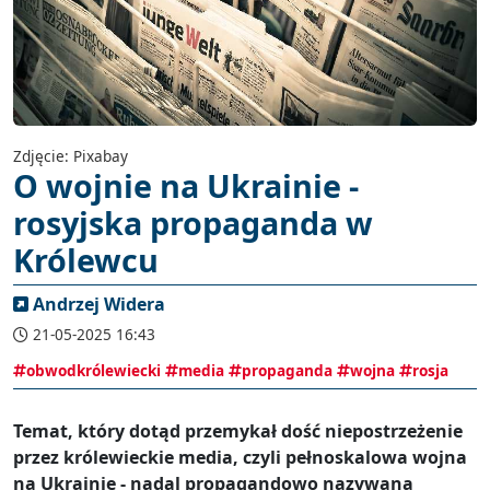
Zdjęcie: Pixabay
O wojnie na Ukrainie -
rosyjska propaganda w
Królewcu
Andrzej Widera
21-05-2025 16:43
obwodkrólewiecki
media
propaganda
wojna
rosja
Temat, który dotąd przemykał dość niepostrzeżenie
przez królewieckie media, czyli pełnoskalowa wojna
na Ukrainie - nadal propagandowo nazywana