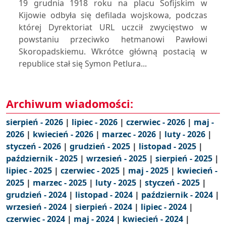
19 grudnia 1918 roku na placu Sofijskim w
Kijowie odbyła się defilada wojskowa, podczas
której Dyrektoriat URL uczcił zwycięstwo w
powstaniu przeciwko hetmanowi Pawłowi
Skoropadskiemu. Wkrótce główną postacią w
republice stał się Symon Petlura...
Archiwum wiadomości:
sierpień - 2026
|
lipiec - 2026
|
czerwiec - 2026
|
maj -
2026
|
kwiecień - 2026
|
marzec - 2026
|
luty - 2026
|
styczeń - 2026
|
grudzień - 2025
|
listopad - 2025
|
październik - 2025
|
wrzesień - 2025
|
sierpień - 2025
|
lipiec - 2025
|
czerwiec - 2025
|
maj - 2025
|
kwiecień -
2025
|
marzec - 2025
|
luty - 2025
|
styczeń - 2025
|
grudzień - 2024
|
listopad - 2024
|
październik - 2024
|
wrzesień - 2024
|
sierpień - 2024
|
lipiec - 2024
|
czerwiec - 2024
|
maj - 2024
|
kwiecień - 2024
|