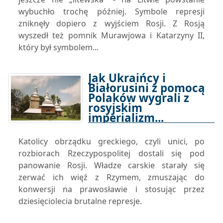
wybuchło trochę później. Symbole represji
zniknęły dopiero z wyjściem Rosji. Z Rosją
wyszedł też pomnik Murawjowa i Katarzyny II,
który był symbolem...
Jak Ukraińcy i
Białorusini z pomocą
Polaków wygrali z
rosyjskim
imperializm...
18-01-2026 10:00
Katolicy obrządku greckiego, czyli unici, po
rozbiorach Rzeczypospolitej dostali się pod
panowanie Rosji. Władze carskie starały się
zerwać ich więź z Rzymem, zmuszając do
konwersji na prawosławie i stosując przez
dziesięciolecia brutalne represje.