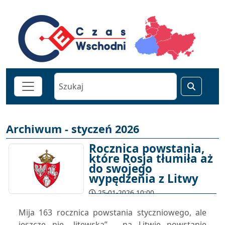
Archiwum - styczeń 2026
Rocznica powstania,
które Rosja tłumiła aż
do swojego
wypędzenia z Litwy
25-01-2026 10:00
Mija 163 rocznica powstania styczniowego, ale
jeszcze nie „litewska” - na Litwie powstanie