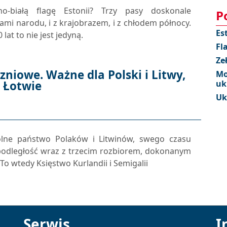
no-białą flagę Estonii? Trzy pasy doskonale
P
mi narodu, i z krajobrazem, i z chłodem północy.
Es
lat to nie jest jedyną.
Fl
Ze
zniowe. Ważne dla Polski i Litwy,
Mo
 Łotwie
uk
Uk
lne państwo Polaków i Litwinów, swego czasu
niepodległość wraz z trzecim rozbiorem, dokonanym
 To wtedy Księstwo Kurlandii i Semigalii
Serwis
I