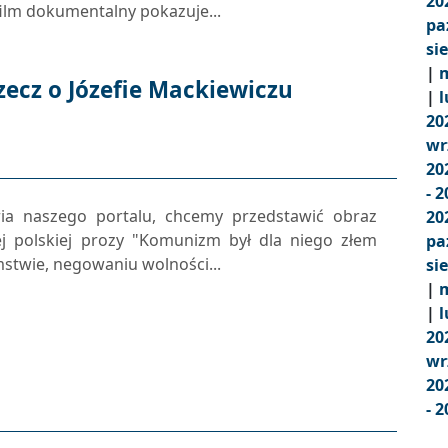
20
film dokumentalny pokazuje...
pa
si
|
m
rzecz o Józefie Mackiewiczu
|
l
20
wr
20
- 
ia naszego portalu, chcemy przedstawić obraz
20
ej polskiej prozy "Komunizm był dla niego złem
pa
stwie, negowaniu wolności...
si
|
m
|
l
20
wr
20
- 