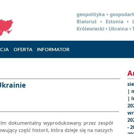
geopolityka • gospodark
Białoruś • Estonia •
Królewiecki • Ukraina • 
CJA
OFERTA
INFORMATOR
A
Ukrainie
si
|
m
|
l
20
wr
20
k film dokumentalny wyprodukowany przez zespół
- 
ący część historii, która dzieje się na naszych