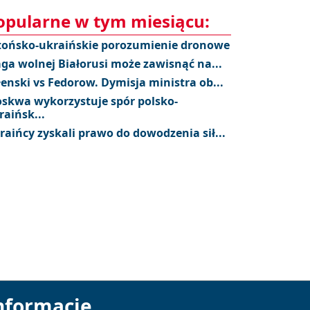
opularne w tym miesiącu:
tońsko-ukraińskie porozumienie dronowe
aga wolnej Białorusi może zawisnąć na...
łenski vs Fedorow. Dymisja ministra ob...
skwa wykorzystuje spór polsko-
raińsk...
raińcy zyskali prawo do dowodzenia sił...
nformacje