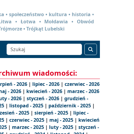
a • społeczeństwo • kultura • historia •
 Litwa • Łotwa • Mołdawia • Obwód
Trójmorze • Trójkąt Lubelski
rchiwum wiadomości:
erpień - 2026
|
lipiec - 2026
|
czerwiec - 2026
aj - 2026
|
kwiecień - 2026
|
marzec - 2026
uty - 2026
|
styczeń - 2026
|
grudzień -
25
|
listopad - 2025
|
październik - 2025
|
zesień - 2025
|
sierpień - 2025
|
lipiec -
25
|
czerwiec - 2025
|
maj - 2025
|
kwiecień
2025
|
marzec - 2025
|
luty - 2025
|
styczeń -