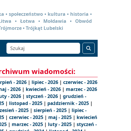
a • społeczeństwo • kultura • historia •
 Litwa • Łotwa • Mołdawia • Obwód
Trójmorze • Trójkąt Lubelski
rchiwum wiadomości:
erpień - 2026
|
lipiec - 2026
|
czerwiec - 2026
aj - 2026
|
kwiecień - 2026
|
marzec - 2026
uty - 2026
|
styczeń - 2026
|
grudzień -
25
|
listopad - 2025
|
październik - 2025
|
zesień - 2025
|
sierpień - 2025
|
lipiec -
25
|
czerwiec - 2025
|
maj - 2025
|
kwiecień
2025
|
marzec - 2025
|
luty - 2025
|
styczeń -