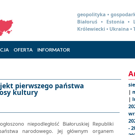
geopolityka • gospodark
Białoruś • Estonia •
Królewiecki • Ukraina • 
CJA
OFERTA
INFORMATOR
A
ojekt pierwszego państwa
si
osy kultury
|
m
|
l
20
wr
20
łoszono niepodległość Białoruskiej Republiki
- 
o państwa narodowego. Jej głównym organem