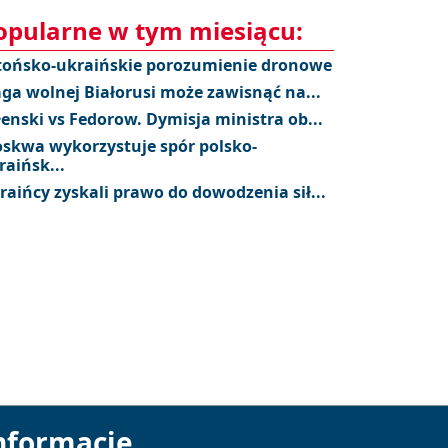
opularne w tym miesiącu:
tońsko-ukraińskie porozumienie dronowe
aga wolnej Białorusi może zawisnąć na...
łenski vs Fedorow. Dymisja ministra ob...
skwa wykorzystuje spór polsko-
raińsk...
raińcy zyskali prawo do dowodzenia sił...
nformacje