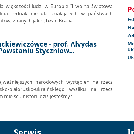
la większości ludzi w Europie II wojna światowa
P
ina. Jednak nie dla działających w państwach
Es
tów, znanych jako „Leśni Bracia”.
Fl
Ze
kiewiczówce - prof. Alvydas
Mo
 Powstaniu Styczniow...
uk
Uk
ajważniejszych narodowych wystąpień na rzecz
sko-białorusko-ukraińskiego wysiłku na rzecz
 miejscu historii dziś jesteśmy?
Serwis
I