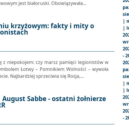
20
wowym jest białoruski. Obowiązywała...
pa
si
|
m
iu krzyżowym: fakty i mity o
|
l
ionistach
20
wr
20
- 
ę z niepokojem: czy marsz pamięci legionistów w
20
symbolem Łotwy – Pomnikiem Wolności – wywoła
pa
ie. Najbardziej sprzeciwia się Rosja,...
si
|
m
|
l
20
i August Sabbe - ostatni żołnierze
RR
wr
20
- 