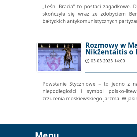
„Leśni Bracia” to postaci zagadkowe. D
skończyła się wraz ze zdobyciem Berl
bałtyckich antykomunistycznych partyzan
Rozmowy w Mac
Nikžentaitis o
03-03-2023 14:00
Powstanie Styczniowe – to jedno z n
niepodległości i symbol polsko-litew
zrzucenia moskiewskiego jarzma. W jakim
Menu