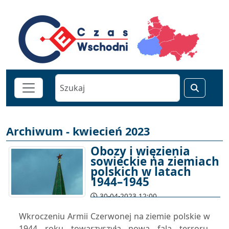
Archiwum - kwiecień 2023
Obozy i więzienia
sowieckie na ziemiach
polskich w latach
1944–1945
30-04-2023 12:00
Wkroczeniu Armii Czerwonej na ziemie polskie w
1944 roku towarzyszyła nowa fala terroru.