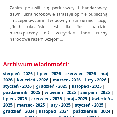
Zanim pojawili się petlurowcy i banderowcy,
dawni ukrainofobowie straszyli opinię publiczną
„mazepinowcami”. I w pewnym sensie mieli rację.
„Ruch ukraiński jest dla Rosji bardziej
niebezpieczny niż wszystkie inne ruchy
narodowe razem wzięte” ...
Archiwum wiadomości:
sierpień - 2026
|
lipiec - 2026
|
czerwiec - 2026
|
maj -
2026
|
kwiecień - 2026
|
marzec - 2026
|
luty - 2026
|
styczeń - 2026
|
grudzień - 2025
|
listopad - 2025
|
październik - 2025
|
wrzesień - 2025
|
sierpień - 2025
|
lipiec - 2025
|
czerwiec - 2025
|
maj - 2025
|
kwiecień -
2025
|
marzec - 2025
|
luty - 2025
|
styczeń - 2025
|
grudzień - 2024
|
listopad - 2024
|
październik - 2024
|