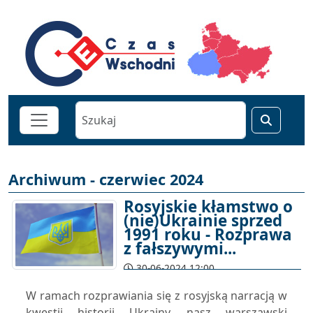
Archiwum - czerwiec 2024
Rosyjskie kłamstwo o
(nie)Ukrainie sprzed
1991 roku - Rozprawa
z fałszywymi...
30-06-2024 12:00
W ramach rozprawiania się z rosyjską narracją w
kwestii historii Ukrainy, nasz warszawski