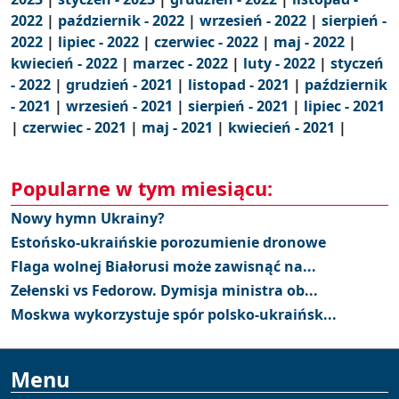
2022
|
październik - 2022
|
wrzesień - 2022
|
sierpień -
2022
|
lipiec - 2022
|
czerwiec - 2022
|
maj - 2022
|
kwiecień - 2022
|
marzec - 2022
|
luty - 2022
|
styczeń
- 2022
|
grudzień - 2021
|
listopad - 2021
|
październik
- 2021
|
wrzesień - 2021
|
sierpień - 2021
|
lipiec - 2021
|
czerwiec - 2021
|
maj - 2021
|
kwiecień - 2021
|
Popularne w tym miesiącu:
Nowy hymn Ukrainy?
Estońsko-ukraińskie porozumienie dronowe
Flaga wolnej Białorusi może zawisnąć na...
Zełenski vs Fedorow. Dymisja ministra ob...
Moskwa wykorzystuje spór polsko-ukraińsk...
Menu