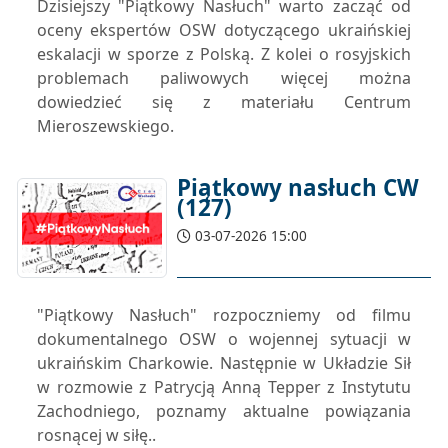
Dzisiejszy "Piątkowy Nasłuch" warto zacząć od
oceny ekspertów OSW dotyczącego ukraińskiej
eskalacji w sporze z Polską. Z kolei o rosyjskich
problemach paliwowych więcej można
dowiedzieć się z materiału Centrum
Mieroszewskiego.
Piątkowy nasłuch CW
(127)
03-07-2026 15:00
"Piątkowy Nasłuch" rozpoczniemy od filmu
dokumentalnego OSW o wojennej sytuacji w
ukraińskim Charkowie. Następnie w Układzie Sił
w rozmowie z Patrycją Anną Tepper z Instytutu
Zachodniego, poznamy aktualne powiązania
rosnącej w siłę..