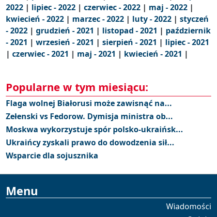
2022
|
lipiec - 2022
|
czerwiec - 2022
|
maj - 2022
|
kwiecień - 2022
|
marzec - 2022
|
luty - 2022
|
styczeń
- 2022
|
grudzień - 2021
|
listopad - 2021
|
październik
- 2021
|
wrzesień - 2021
|
sierpień - 2021
|
lipiec - 2021
|
czerwiec - 2021
|
maj - 2021
|
kwiecień - 2021
|
Popularne w tym miesiącu:
Flaga wolnej Białorusi może zawisnąć na...
Zełenski vs Fedorow. Dymisja ministra ob...
Moskwa wykorzystuje spór polsko-ukraińsk...
Ukraińcy zyskali prawo do dowodzenia sił...
Wsparcie dla sojusznika
Menu
Wiadomości