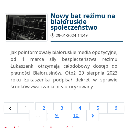
Nowy bat reżimu na
białoruskie
społeczeństwo
29-01-2024 14:49
Jak poinformowały białoruskie media opozycyjne,
od 1 marca siły bezpieczeństwa reżimu
Łukaszenki otrzymają całodobowy dostęp do
płatności Białorusinów. Otóż 29 sierpnia 2023
roku Łukaszenka podpisał dekret w sprawie
środków zwalczania nieautoryzowany
1
2
3
4
5
6
...
9
10