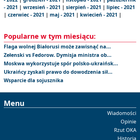
- 2021
|
wrzesień - 2021
|
sierpień - 2021
|
lipiec - 2021
|
czerwiec - 2021
|
maj - 2021
|
kwiecień - 2021
|
Popularne w tym miesiącu:
Flaga wolnej Białorusi może zawisnąć na...
Zełenski vs Fedorow. Dymisja ministra ob...
Moskwa wykorzystuje spór polsko-ukraińsk...
Ukraińcy zyskali prawo do dowodzenia sił...
Wsparcie dla sojusznika
Menu
Wiadomości
Opinie
Rzut OKA
Historia