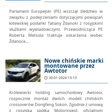
Parlament Europejski (PE) wszczął śledztwo w
związku z podejrzeniami dotyczącymi powiązań
łotewskiej posłanki Tatiany Ždanoki z rosyjskimi
służbami wywiadowczymi. Przewodnicząca PE
Roberta Metsola traktuje oskarżenia wobec
Ždanoce...
Nowe chińskie marki
montowane przez
Awtotor
30-01-2024 13:13
Królewiecki holding samochodowy Awtotor,
rozpocznie montaż dwóch modeli chińskich
crossoverów Dongfeng Sokon. Zgodnie z umową
z rosyjską spółką Motorinvest, oficjalnym