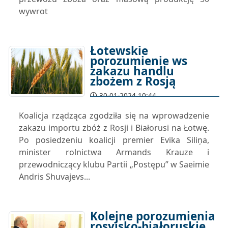
wywrot
Łotewskie
porozumienie ws
zakazu handlu
zbożem z Rosją
30-01-2024 10:44
Koalicja rządząca zgodziła się na wprowadzenie
zakazu importu zbóż z Rosji i Białorusi na Łotwę.
Po posiedzeniu koalicji premier Evika Siliņa,
minister rolnictwa Armands Krauze i
przewodniczący klubu Partii „Postępu” w Saeimie
Andris Shuvajevs...
Kolejne porozumienia
rosyjsko-białoruskie