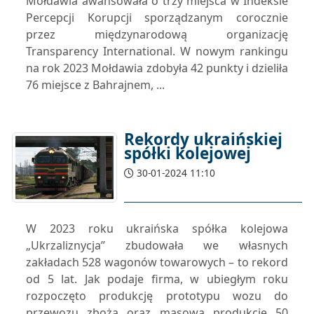
Mołdawia awansowała o trzy miejsca w Indeksie
Percepcji Korupcji sporządzanym corocznie
przez międzynarodową organizację
Transparency International. W nowym rankingu
na rok 2023 Mołdawia zdobyła 42 punkty i dzieliła
76 miejsce z Bahrajnem, ...
Rekordy ukraińskiej
spółki kolejowej
30-01-2024 11:10
W 2023 roku ukraińska spółka kolejowa
„Ukrzaliznycja” zbudowała we własnych
zakładach 528 wagonów towarowych – to rekord
od 5 lat. Jak podaje firma, w ubiegłym roku
rozpoczęto produkcję prototypu wozu do
przewozu zboża oraz masową produkcję 50