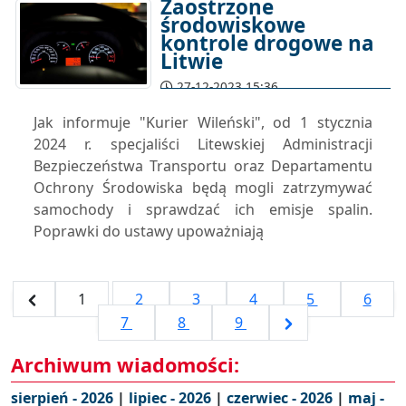
Zaostrzone
środowiskowe
kontrole drogowe na
Litwie
27-12-2023 15:36
Jak informuje "Kurier Wileński", od 1 stycznia
2024 r. specjaliści Litewskiej Administracji
Bezpieczeństwa Transportu oraz Departamentu
Ochrony Środowiska będą mogli zatrzymywać
samochody i sprawdzać ich emisje spalin.
Poprawki do ustawy upoważniają
1
2
3
4
5
6
7
8
9
Archiwum wiadomości:
sierpień - 2026
|
lipiec - 2026
|
czerwiec - 2026
|
maj -