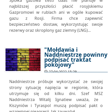
Spółka gazowa Eesti Gaas nie planuje w
najbliższej przyszłości płacić rosyjskiemu
Gazpromowi w rublach ani w ogóle kupować
gazu z Rosji. Firma chce zapewnić
bezpieczeństwo dostaw, wykorzystując swoje
rezerwy oraz skroplony gaz ziemny (LNG)...
"Mołdawia i
Naddniestrze powinny
podpisać traktat
pokojowy"
27-04-2022 15:29
Naddniestrze próbuje wykorzystać ze swojej
strony sytuację napięcia w regionie, która
utrzymuje się od kilku dni. Szef MSZ
Naddniestrza Witalij Ignatiew uważa, że ​​
Kiszyniów i Tyraspol muszą podpisać pakt o
wzajemnej nieagresji. Jak zauważył...