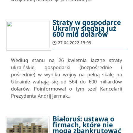
Straty w gospodarce
Ukrainy sięgają już
600 mld dolarów
27-04-2022 15:03
Według stanu na 26 kwietnia łączne straty
ukraińskiej gospodarki (bezpośrednie i
pośrednie) w wyniku wojny na pełną skalę na
Ukrainie wahają się od 564 do 600 miliardów
dolarów. Poinformował o tym szef Kancelarii
Prezydenta Andrij Jermak...
Białoruś: ustawa o
firmach, które nie
mogą zbankrutować