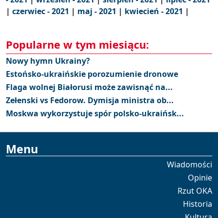
|
czerwiec - 2021
|
maj - 2021
|
kwiecień - 2021
|
Popularne w tym miesiącu:
Nowy hymn Ukrainy?
Estońsko-ukraińskie porozumienie dronowe
Flaga wolnej Białorusi może zawisnąć na...
Zełenski vs Fedorow. Dymisja ministra ob...
Moskwa wykorzystuje spór polsko-ukraińsk...
Menu
Wiadomości
Opinie
Rzut OKA
Historia
Kultura