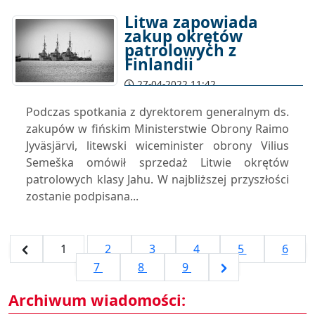
Litwa zapowiada
zakup okrętów
patrolowych z
Finlandii
27-04-2022 11:42
Podczas spotkania z dyrektorem generalnym ds.
zakupów w fińskim Ministerstwie Obrony Raimo
Jyväsjärvi, litewski wiceminister obrony Vilius
Semeška omówił sprzedaż Litwie okrętów
patrolowych klasy Jahu. W najbliższej przyszłości
zostanie podpisana...
1
2
3
4
5
6
7
8
9
Archiwum wiadomości: