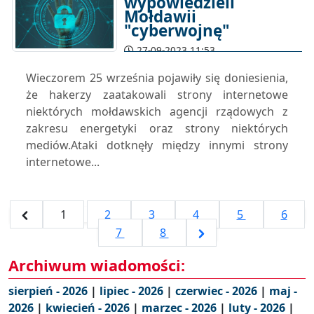
wypowiedzieli
Mołdawii
"cyberwojnę"
27-09-2023 11:53
Wieczorem 25 września pojawiły się doniesienia,
że ​​hakerzy zaatakowali strony internetowe
niektórych mołdawskich agencji rządowych z
zakresu energetyki oraz strony niektórych
mediów.Ataki dotknęły między innymi strony
internetowe...
1
2
3
4
5
6
7
8
Archiwum wiadomości:
sierpień - 2026
|
lipiec - 2026
|
czerwiec - 2026
|
maj -
2026
|
kwiecień - 2026
|
marzec - 2026
|
luty - 2026
|