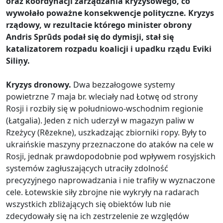
oraz koordynacji zarządzania kryzysowego, co
wywołało poważne konsekwencje polityczne. Kryzys
rządowy, w rezultacie którego minister obrony
Andris Sprūds podał się do dymisji, stał się
katalizatorem rozpadu koalicji i upadku rządu Eviki
Siliņy.
Kryzys dronowy.
Dwa bezzałogowe systemy
powietrzne 7 maja br. wleciały nad Łotwę od strony
Rosji i rozbiły się w południowo-wschodnim regionie
(Łatgalia). Jeden z nich uderzył w magazyn paliw w
Rzeżycy (Rēzekne), uszkadzając zbiorniki ropy. Były to
ukraińskie maszyny przeznaczone do ataków na cele w
Rosji, jednak prawdopodobnie pod wpływem rosyjskich
systemów zagłuszających utraciły zdolność
precyzyjnego naprowadzania i nie trafiły w wyznaczone
cele. Łotewskie siły zbrojne nie wykryły na radarach
wszystkich zbliżających się obiektów lub nie
zdecydowały się na ich zestrzelenie ze względów