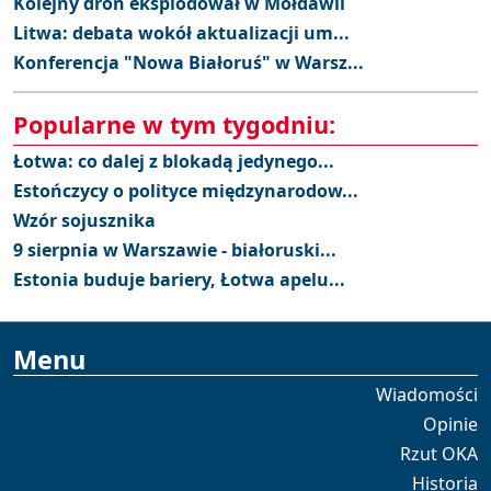
Kolejny dron eksplodował w Mołdawii
Litwa: debata wokół aktualizacji um...
Konferencja "Nowa Białoruś" w Warsz...
Popularne w tym tygodniu:
Łotwa: co dalej z blokadą jedynego...
Estończycy o polityce międzynarodow...
Wzór sojusznika
9 sierpnia w Warszawie - białoruski...
Estonia buduje bariery, Łotwa apelu...
Menu
Wiadomości
Opinie
Rzut OKA
Historia