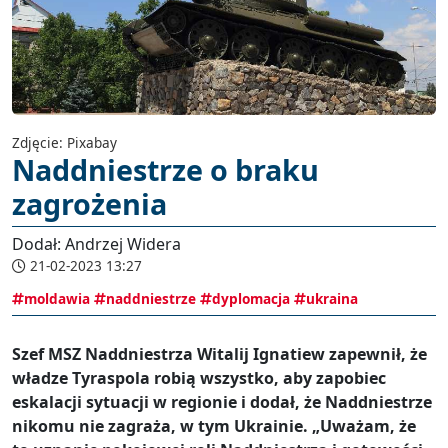
Zdjęcie: Pixabay
Naddniestrze o braku
zagrożenia
Dodał: Andrzej Widera
21-02-2023 13:27
moldawia
naddniestrze
dyplomacja
ukraina
Szef MSZ Naddniestrza Witalij Ignatiew zapewnił, że
władze Tyraspola robią wszystko, aby zapobiec
eskalacji sytuacji w regionie i dodał, że Naddniestrze
nikomu nie zagraża, w tym Ukrainie. „Uważam, że