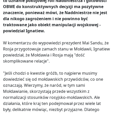
to uznanie pokojowej roli Naddniestrza i gotowości
OBWE do konstruktywnych decyzji ma pozytywne
znaczenie, ponieważ mówi, że Naddniestrze nie jest
dla nikogo zagrożeniem i nie powinno być
traktowane jako obiekt manipulacji wojskowej -
powiedział Ignatiew.
W komentarzu do wypowiedzi prezydent Mai Sandu, że
Rosja przygotowuje zamach stanu w Mołdawii, Ignatiew
powiedział, że Mołdawia i Rosja mają "dość
skomplikowane relacje".
"Jeśli chodzi o kwestie gróźb, to najpierw musimy
dowiedzieć się od mołdawskich przywódców, co one
oznaczają. Wierzymy, że naród, w tym sami
Mołdawianie, skorzystają przede wszystkim z
normalizacji stosunków rosyjsko-mołdawskich. Ale
działania, które kraj ten podejmował przez wiele lat
były, delikatnie mówiąc, niezbyt przyjazne. Dlatego