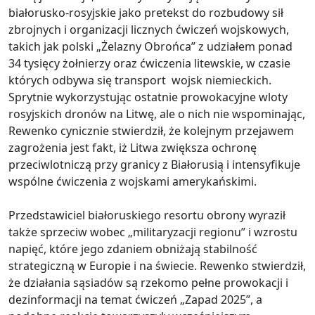
białorusko-rosyjskie jako pretekst do rozbudowy sił
zbrojnych i organizacji licznych ćwiczeń wojskowych,
takich jak polski „Żelazny Obrońca” z udziałem ponad
34 tysięcy żołnierzy oraz ćwiczenia litewskie, w czasie
których odbywa się transport wojsk niemieckich.
Sprytnie wykorzystując ostatnie prowokacyjne wloty
rosyjskich dronów na Litwę, ale o nich nie wspominając,
Rewenko cynicznie stwierdził, że kolejnym przejawem
zagrożenia jest fakt, iż Litwa zwiększa ochronę
przeciwlotniczą przy granicy z Białorusią i intensyfikuje
wspólne ćwiczenia z wojskami amerykańskimi.
Przedstawiciel białoruskiego resortu obrony wyraził
także sprzeciw wobec „militaryzacji regionu” i wzrostu
napięć, które jego zdaniem obniżają stabilność
strategiczną w Europie i na świecie. Rewenko stwierdził,
że działania sąsiadów są rzekomo pełne prowokacji i
dezinformacji na temat ćwiczeń „Zapad 2025”, a