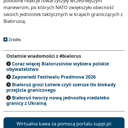
podobne reakcje towarzyszyły wcześniejszym
manewrom, po których NATO zwiększyło obecność
swoich jednostek taktycznych w krajach graniczących z
Białorusią.
Źródło
Ostatnie wiadomości z #bialorus
Coraz więcej Bialorusinów wybiera polskie
obywatelstwo
Zapowiedź Festiwalu Pradmova 2026
Białoruś grozi Łotwie czyli szersze tło blokady
przejścia granicznego
Białoruś tworzy nową jednostkę niedaleko
granicy z Ukrainą
Wirtualna kawa za pomocą portalu suppi.pl: