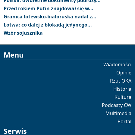
Polska: dwuletnie dokumenty podróży...
Przed rokiem Putin znajdował się w...
Granica łotewsko-białoruska nadal z...
Łotwa: co dalej z blokadą jedynego...
Wzór sojusznika
Menu
Wiadomości
Opinie
Rzut OKA
Historia
Kultura
Podcasty CW
Multimedia
Portal
Serwis