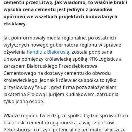
cementu przez Litwę. Jak wiadomo, to właśnie brak i
wysoka cena cementu jest jednym z powodów
opóźnień we wszelkich projektach budowlanych
eksklawy.
Jak poinformowały media regionalne, po ostatnich
wytycznych nowego gubernatora regionu w sprawie
ożywienia
handlu z Białorusią
, została podpisana
umowa pomiędzy królewiecką spółką KTK-Logistics a
zarządem Białoruskiego Przedsiębiorstwa
Cementowego na dostawy cementu do obwodu
królewieckiego. Jednak królewiecka spółka to tylko
przysłowiowy "słup", gdyż firma poza założycielami
Jakateriną Frołową i Jurijem Kudiakowem, zatrudnia
tylko jedną osobę.
Władze regionu twierdzą, że spółka będzie sprowadzała
bialoruski cement drogą morską, a więc z portów
Petersburga, co czyni potencjalnie ten materiał jeszcze