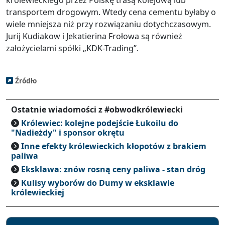
królewieckiego przez Polskę trasą kolejową lub
transportem drogowym. Wtedy cena cementu byłaby o
wiele mniejsza niż przy rozwiązaniu dotychczasowym.
Jurij Kudiakow i Jekatierina Frołowa są również
założycielami spółki „KDK-Trading”.
Źródło
Ostatnie wiadomości z #obwodkrólewiecki
Królewiec: kolejne podejście Łukoilu do
"Nadieżdy" i sponsor okrętu
Inne efekty królewieckich kłopotów z brakiem
paliwa
Eksklawa: znów rosną ceny paliwa - stan dróg
Kulisy wyborów do Dumy w eksklawie
królewieckiej