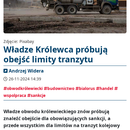
Zdjęcie: Pixabay
Władze Królewca próbują
obejść limity tranzytu
Andrzej Widera
26-11-2024 14:39
obwodkrólewiecki
budownictwo
bialorus
handel
wspolpraca
sankcje
Władze obwodu królewieckiego znów próbują
znaleźć obejście dla obowiązujących sankcji, a
przede wszystkim dla limitów na tranzyt kolejowy