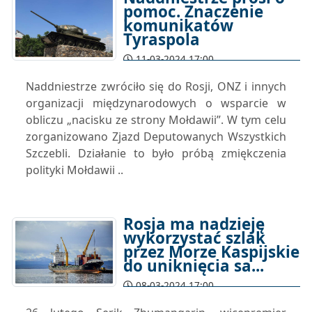
pomoc. Znaczenie
komunikatów
Tyraspola
11-03-2024 17:00
Naddniestrze zwróciło się do Rosji, ONZ i innych
organizacji międzynarodowych o wsparcie w
obliczu „nacisku ze strony Mołdawii”. W tym celu
zorganizowano Zjazd Deputowanych Wszystkich
Szczebli. Działanie to było próbą zmiękczenia
polityki Mołdawii ..
Rosja ma nadzieję
wykorzystać szlak
przez Morze Kaspijskie
do uniknięcia sa...
08-03-2024 17:00