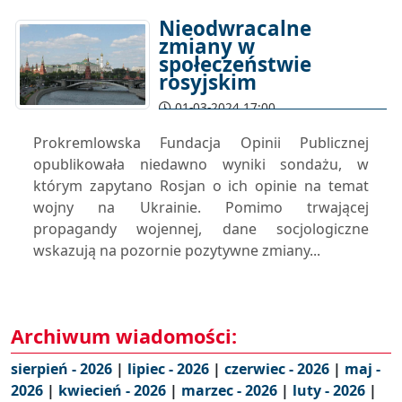
Nieodwracalne
zmiany w
społeczeństwie
rosyjskim
01-03-2024 17:00
Prokremlowska Fundacja Opinii Publicznej
opublikowała niedawno wyniki sondażu, w
którym zapytano Rosjan o ich opinie na temat
wojny na Ukrainie. Pomimo trwającej
propagandy wojennej, dane socjologiczne
wskazują na pozornie pozytywne zmiany...
Archiwum wiadomości:
sierpień - 2026
|
lipiec - 2026
|
czerwiec - 2026
|
maj -
2026
|
kwiecień - 2026
|
marzec - 2026
|
luty - 2026
|