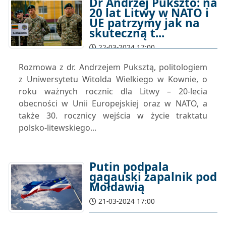
Dr Andrzej Pukszto: na
20 lat Litwy w NATO i
UE patrzymy jak na
skuteczną t...
22-03-2024 17:00
Rozmowa z dr. Andrzejem Puksztą, politologiem
z Uniwersytetu Witolda Wielkiego w Kownie, o
roku ważnych rocznic dla Litwy – 20-lecia
obecności w Unii Europejskiej oraz w NATO, a
także 30. rocznicy wejścia w życie traktatu
polsko-litewskiego...
Putin podpala
gagauski zapalnik pod
Mołdawią
21-03-2024 17:00