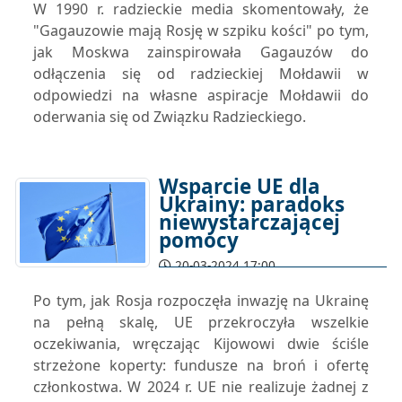
W 1990 r. radzieckie media skomentowały, że
"Gagauzowie mają Rosję w szpiku kości" po tym,
jak Moskwa zainspirowała Gagauzów do
odłączenia się od radzieckiej Mołdawii w
odpowiedzi na własne aspiracje Mołdawii do
oderwania się od Związku Radzieckiego.
Wsparcie UE dla
Ukrainy: paradoks
niewystarczającej
pomocy
20-03-2024 17:00
Po tym, jak Rosja rozpoczęła inwazję na Ukrainę
na pełną skalę, UE przekroczyła wszelkie
oczekiwania, wręczając Kijowowi dwie ściśle
strzeżone koperty: fundusze na broń i ofertę
członkostwa. W 2024 r. UE nie realizuje żadnej z