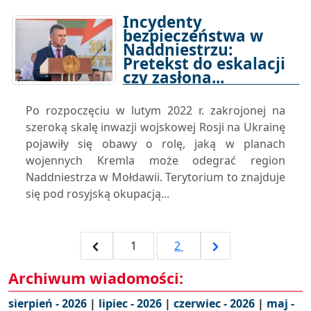
Incydenty
bezpieczeństwa w
Naddniestrzu:
Pretekst do eskalacji
czy zasłona...
05-05-2022 13:00
Po rozpoczęciu w lutym 2022 r. zakrojonej na
szeroką skalę inwazji wojskowej Rosji na Ukrainę
pojawiły się obawy o rolę, jaką w planach
wojennych Kremla może odegrać region
Naddniestrza w Mołdawii. Terytorium to znajduje
się pod rosyjską okupacją...
1
2
Archiwum wiadomości:
sierpień - 2026
|
lipiec - 2026
|
czerwiec - 2026
|
maj -