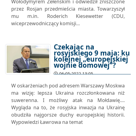
Wołodymyrem Zełenskim i odwiedził zniszczone
przez Rosjan przedmieścia miasta. Towarzyszył
mu m.in. Roderich Kiesewetter (CDU,
wiceprzewodniczący komisji...
Czekając na
rosyjskiego 9 maja: ku
kolejnej „europejskiej
wojnie domowej”?
06-05-2022 13:05
W oskarżeniach pod adresem Warszawy Moskwa
ma wizję: lepsza Ukraina rozczłonkowana niż
suwerenna. I możliwy atak na Mołdawię....
Wygląda na to, że rosyjska inwazja na Ukrainę
obudziła najgorsze duchy europejskiej historii.
Wypowiedzi Ławrowa na temat