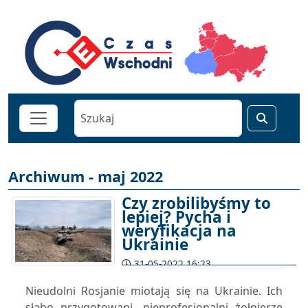
Archiwum - maj 2022
Czy zrobilibyśmy to
lepiej? Pycha i
weryfikacja na
Ukrainie
31-05-2022 16:23
Nieudolni Rosjanie miotają się na Ukrainie. Ich
słabo przygotowani, nieprofesjonalni żołnierze