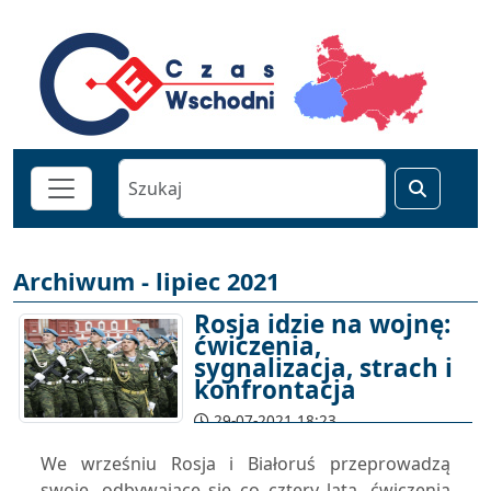
Archiwum - lipiec 2021
Rosja idzie na wojnę:
ćwiczenia,
sygnalizacja, strach i
konfrontacja
29-07-2021 18:23
We wrześniu Rosja i Białoruś przeprowadzą
swoje, odbywające się co cztery lata, ćwiczenia