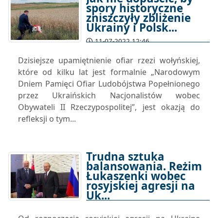
spory historyczne
zniszczyły zbliżenie
Ukrainy i Polsk...
11-07-2022 12:46
Dzisiejsze upamiętnienie ofiar rzezi wołyńskiej,
które od kilku lat jest formalnie „Narodowym
Dniem Pamięci Ofiar Ludobójstwa Popełnionego
przez Ukraińskich Nacjonalistów wobec
Obywateli II Rzeczypospolitej”, jest okazją do
refleksji o tym...
Trudna sztuka
balansowania. Reżim
Łukaszenki wobec
rosyjskiej agresji na
Uk...
08-07-2022 12:00