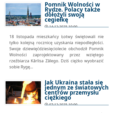
Pomnik Wolności w
Rydze. Polacy także
dołożyli swoją
cegiełkę
14-12-2025 10:00
18 listopada mieszkańcy Łotwy świętowali nie
tylko kolejną rocznicę uzyskania niepodległości.
Swoje dziewięćdziesięciolecie obchodził Pomnik
Wolności zaprojektowany przez wziętego
rzeźbiarza Kārlisa Zālego. Dziś ciężko wyobrazić
sobie Rygę...
Jak Ukraina stała się
jednym ze światowych
centrów przemysłu
ciężkiego
07-12-2025 10:00