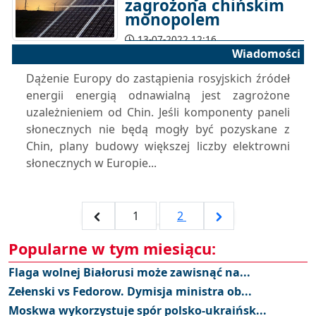
zagrożona chińskim
monopolem
13-07-2022 12:16
Wiadomości
Dążenie Europy do zastąpienia rosyjskich źródeł
energii energią odnawialną jest zagrożone
uzależnieniem od Chin. Jeśli komponenty paneli
słonecznych nie będą mogły być pozyskane z
Chin, plany budowy większej liczby elektrowni
słonecznych w Europie...
1
2
Popularne w tym miesiącu:
Flaga wolnej Białorusi może zawisnąć na...
Zełenski vs Fedorow. Dymisja ministra ob...
Moskwa wykorzystuje spór polsko-ukraińsk...