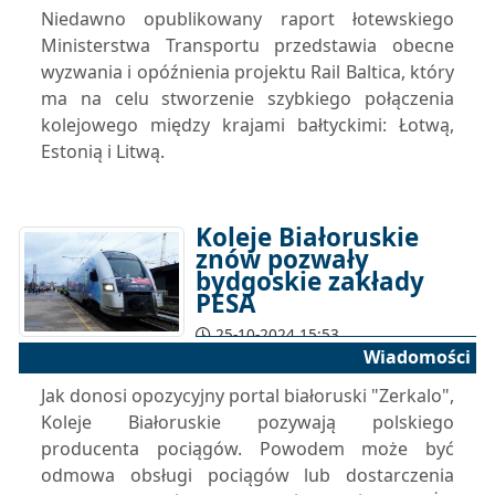
Niedawno opublikowany raport łotewskiego
Ministerstwa Transportu przedstawia obecne
wyzwania i opóźnienia projektu Rail Baltica, który
ma na celu stworzenie szybkiego połączenia
kolejowego między krajami bałtyckimi: Łotwą,
Estonią i Litwą.
Koleje Białoruskie
znów pozwały
bydgoskie zakłady
PESA
25-10-2024 15:53
Wiadomości
Jak donosi opozycyjny portal białoruski "Zerkalo",
Koleje Białoruskie pozywają polskiego
producenta pociągów. Powodem może być
odmowa obsługi pociągów lub dostarczenia