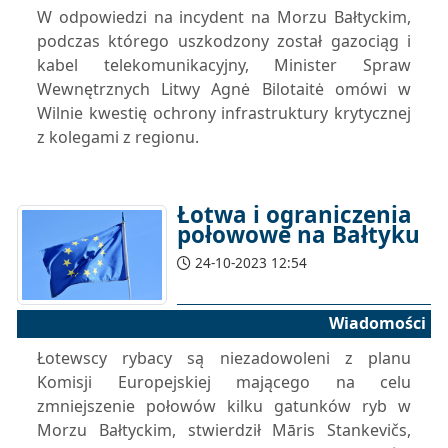
W odpowiedzi na incydent na Morzu Bałtyckim,
podczas którego uszkodzony został gazociąg i
kabel telekomunikacyjny, Minister Spraw
Wewnętrznych Litwy Agnė Bilotaitė omówi w
Wilnie kwestię ochrony infrastruktury krytycznej
z kolegami z regionu.
Łotwa i ograniczenia
połowowe na Bałtyku
24-10-2023 12:54
Wiadomości
Łotewscy rybacy są niezadowoleni z planu
Komisji Europejskiej mającego na celu
zmniejszenie połowów kilku gatunków ryb w
Morzu Bałtyckim, stwierdził Māris Stankevičs,