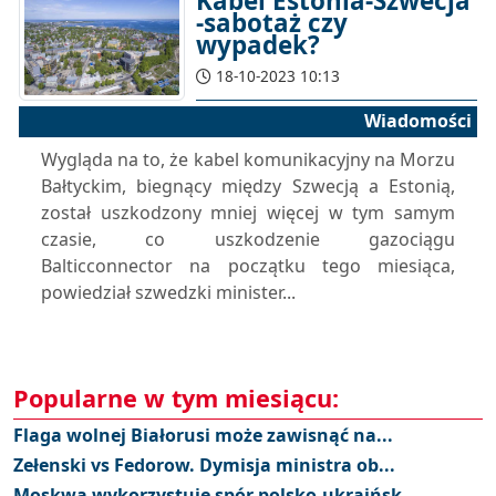
Kabel Estonia-Szwecja
-sabotaż czy
wypadek?
18-10-2023 10:13
Wiadomości
Wygląda na to, że kabel komunikacyjny na Morzu
Bałtyckim, biegnący między Szwecją a Estonią,
został uszkodzony mniej więcej w tym samym
czasie, co uszkodzenie gazociągu
Balticconnector na początku tego miesiąca,
powiedział szwedzki minister...
Popularne w tym miesiącu:
Flaga wolnej Białorusi może zawisnąć na...
Zełenski vs Fedorow. Dymisja ministra ob...
Moskwa wykorzystuje spór polsko-ukraińsk...