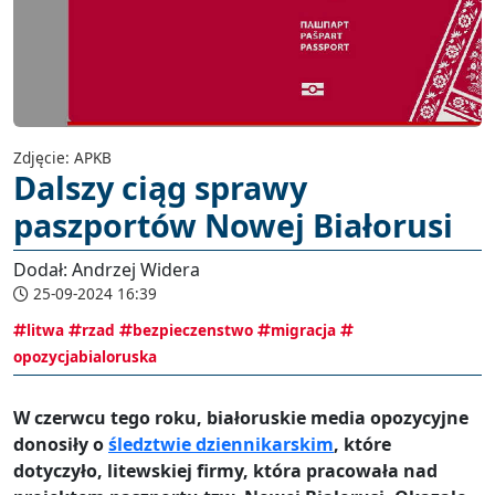
Zdjęcie: APKB
Dalszy ciąg sprawy
paszportów Nowej Białorusi
Dodał: Andrzej Widera
25-09-2024 16:39
litwa
rzad
bezpieczenstwo
migracja
opozycjabialoruska
W czerwcu tego roku, białoruskie media opozycyjne
donosiły o
śledztwie dziennikarskim
, które
dotyczyło, litewskiej firmy, która pracowała nad