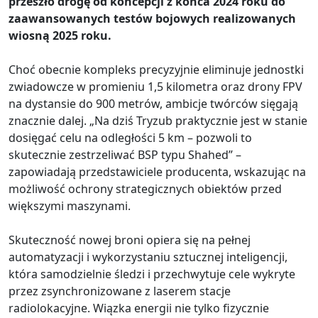
przeszło drogę od koncepcji z końca 2024 roku do
zaawansowanych testów bojowych realizowanych
wiosną 2025 roku.
Choć obecnie kompleks precyzyjnie eliminuje jednostki
zwiadowcze w promieniu 1,5 kilometra oraz drony FPV
na dystansie do 900 metrów, ambicje twórców sięgają
znacznie dalej. „Na dziś Tryzub praktycznie jest w stanie
dosięgać celu na odległości 5 km – pozwoli to
skutecznie zestrzeliwać BSP typu Shahed” –
zapowiadają przedstawiciele producenta, wskazując na
możliwość ochrony strategicznych obiektów przed
większymi maszynami.
Skuteczność nowej broni opiera się na pełnej
automatyzacji i wykorzystaniu sztucznej inteligencji,
która samodzielnie śledzi i przechwytuje cele wykryte
przez zsynchronizowane z laserem stacje
radiolokacyjne. Wiązka energii nie tylko fizycznie