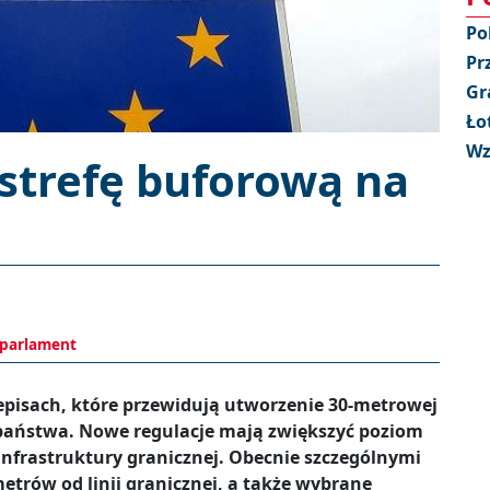
Po
Pr
Gr
Ło
Wz
strefę buforową na
parlament
episach, które przewidują utworzenie 30-metrowej
 państwa. Nowe regulacje mają zwiększyć poziom
infrastruktury granicznej. Obecnie szczególnymi
metrów od linii granicznej, a także wybrane