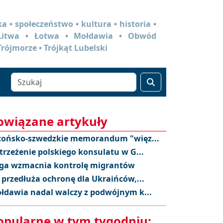
a • społeczeństwo • kultura • historia •
 Litwa • Łotwa • Mołdawia • Obwód
Trójmorze • Trójkąt Lubelski
owiązane artykuły
tońsko-szwedzkie memorandum "więz...
trzeżenie polskiego konsulatu w G...
ga wzmacnia kontrolę migrantów
 przedłuża ochronę dla Ukraińców,...
łdawia nadal walczy z podwójnym k...
opularne w tym tygodniu: