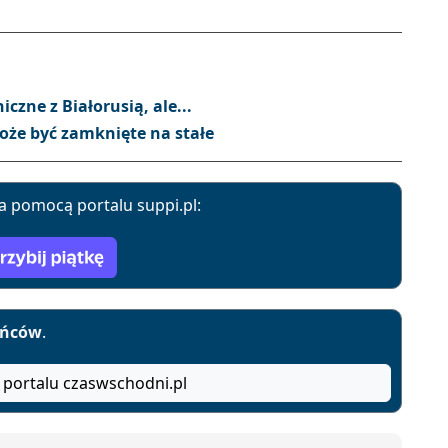
zne z Białorusią, ale...
może być zamknięte na stałe
a pomocą portalu suppi.pl:
yńców
.
 portalu czaswschodni.pl