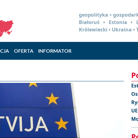
geopolityka • gospodark
Białoruś • Estonia •
Królewiecki • Ukraina • 
CJA
OFERTA
INFORMATOR
P
Es
Os
Ry
UE
Mo
P