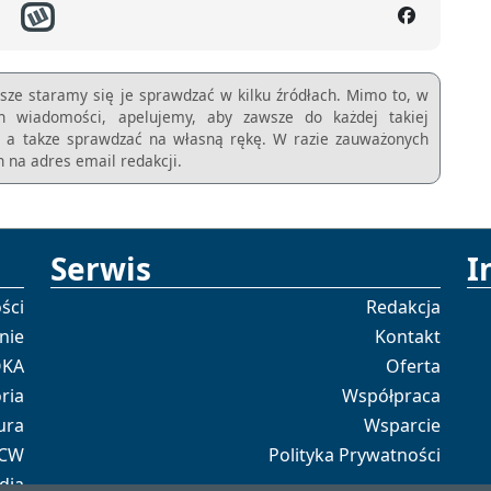
sze staramy się je sprawdzać w kilku źródłach. Mimo to, w
ch wiadomości, apelujemy, aby zawsze do każdej takiej
m, a takze sprawdzać na własną rękę. W razie zauważonych
 na adres email redakcji.
Serwis
I
ści
Redakcja
nie
Kontakt
OKA
Oferta
ria
Współpraca
ura
Wsparcie
 CW
Polityka Prywatności
dia