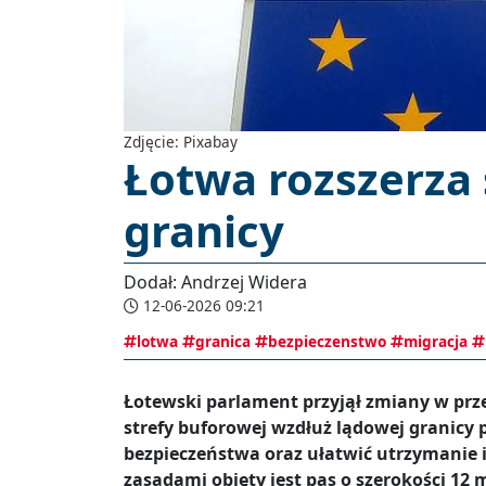
Zdjęcie: Pixabay
Łotwa rozszerza 
granicy
Dodał: Andrzej Widera
12-06-2026 09:21
lotwa
granica
bezpieczenstwo
migracja
Łotewski parlament przyjął zmiany w prz
strefy buforowej wzdłuż lądowej granicy
bezpieczeństwa oraz ułatwić utrzymanie 
zasadami objęty jest pas o szerokości 12 