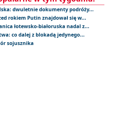
lska: dwuletnie dokumenty podróży...
zed rokiem Putin znajdował się w...
anica łotewsko-białoruska nadal z...
twa: co dalej z blokadą jedynego...
ór sojusznika