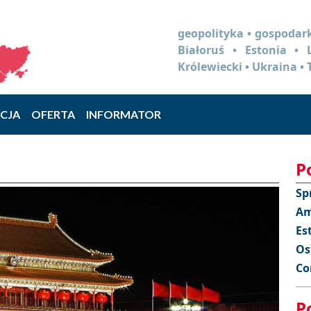
geopolityka • gospodark
Białoruś • Estonia •
Królewiecki • Ukraina • 
CJA
OFERTA
INFORMATOR
P
Sp
Am
Es
Os
Co
P