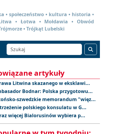
a • społeczeństwo • kultura • historia •
 Litwa • Łotwa • Mołdawia • Obwód
Trójmorze • Trójkąt Lubelski
owiązane artykuły
rawa Litwina skazanego w eksklawi...
basador Bodnar: Polska przygotowu...
tońsko-szwedzkie memorandum "więz...
trzeżenie polskiego konsulatu w G...
raz więcej Bialorusinów wybiera p...
opularne w tym tygodniu: