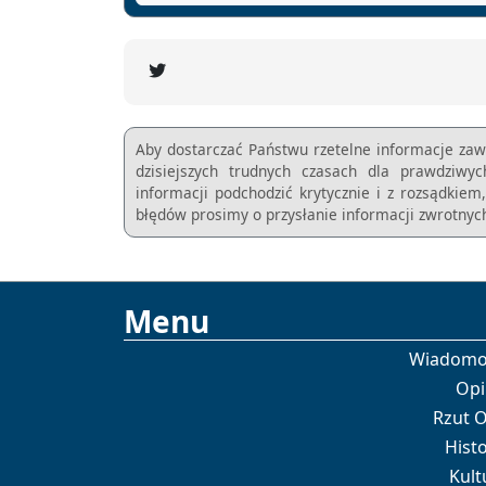
Aby dostarczać Państwu rzetelne informacje zaw
dzisiejszych trudnych czasach dla prawdziwy
informacji podchodzić krytycznie i z rozsądkie
błędów prosimy o przysłanie informacji zwrotnych
Menu
Wiadomo
Opi
Rzut 
Histo
Kult