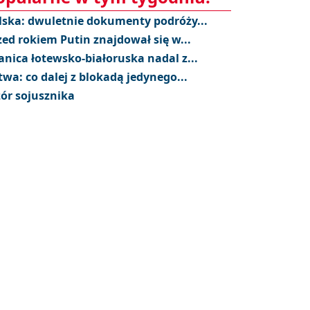
lska: dwuletnie dokumenty podróży...
zed rokiem Putin znajdował się w...
anica łotewsko-białoruska nadal z...
twa: co dalej z blokadą jedynego...
ór sojusznika