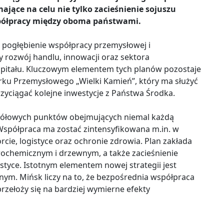
jące na celu nie tylko zacieśnienie sojuszu
współpracy między oboma państwami.
ę pogłębienie współpracy przemysłowej i
y rozwój handlu, innowacji oraz sektora
apitału. Kluczowym elementem tych planów pozostaje
rku Przemysłowego „Wielki Kamień”, który ma służyć
zyciągać kolejne inwestycje z Państwa Środka.
gółowych punktów obejmujących niemal każdą
Współpraca ma zostać zintensyfikowana m.in. w
orcie, logistyce oraz ochronie zdrowia. Plan zakłada
rochemicznym i drzewnym, a także zacieśnienie
ystyce. Istotnym elementem nowej strategii jest
nym. Mińsk liczy na to, że bezpośrednia współpraca
rzełoży się na bardziej wymierne efekty