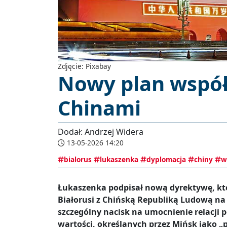
Zdjęcie: Pixabay
Nowy plan współp
Chinami
Dodał: Andrzej Widera
13-05-2026 14:20
bialorus
lukaszenka
dyplomacja
chiny
w
Łukaszenka podpisał nową dyrektywę, kt
Białorusi z Chińską Republiką Ludową na 
szczególny nacisk na umocnienie relacji 
wartości, określanych przez Mińsk jako „