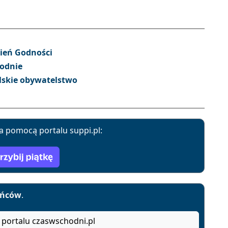
zień Godności
rodnie
lskie obywatelstwo
a pomocą portalu suppi.pl:
yńców
.
 portalu czaswschodni.pl