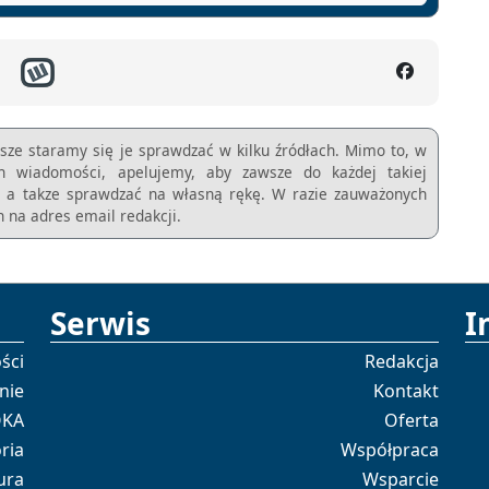
sze staramy się je sprawdzać w kilku źródłach. Mimo to, w
ch wiadomości, apelujemy, aby zawsze do każdej takiej
m, a takze sprawdzać na własną rękę. W razie zauważonych
 na adres email redakcji.
Serwis
I
ści
Redakcja
nie
Kontakt
OKA
Oferta
ria
Współpraca
ura
Wsparcie