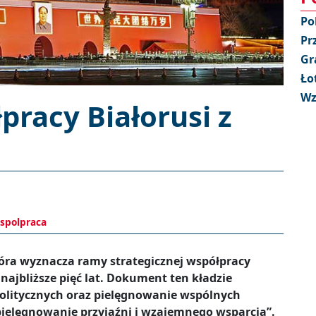
Po
Pr
Gr
Ło
Wz
racy Białorusi z
spolpraca
óra wyznacza ramy strategicznej współpracy
najbliższe pięć lat. Dokument ten kładzie
politycznych oraz pielęgnowanie wspólnych
pielęgnowanie przyjaźni i wzajemnego wsparcia”.