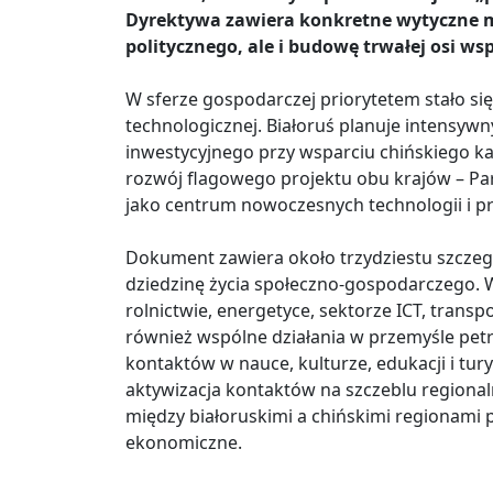
Dyrektywa zawiera konkretne wytyczne ma
politycznego, ale i budowę trwałej osi 
W sferze gospodarczej priorytetem stało si
technologicznej. Białoruś planuje intensywn
inwestycyjnego przy wsparciu chińskiego k
rozwój flagowego projektu obu krajów – Pa
jako centrum nowoczesnych technologii i pr
Dokument zawiera około trzydziestu szcze
dziedzinę życia społeczno-gospodarczego. 
rolnictwie, energetyce, sektorze ICT, transp
również wspólne działania w przemyśle pet
kontaktów w nauce, kulturze, edukacji i tur
aktywizacja kontaktów na szczeblu regional
między białoruskimi a chińskimi regionami p
ekonomiczne.