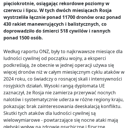
pięciokrotnie, osiągając rekordowe poziomy w
czerwcu i lipcu. W tych dwóch miesiącach Rosja
wystrzeliła łącznie ponad 11700 dronów oraz ponad
430 rakiet manewrujących i balistycznych, co
doprowadziło do śmierci 518 cywilów i rannych
ponad 1500 osób.
Według raportu ONZ, były to najkrwawsze miesiące dla
ludności cywilnej od początku wojny, a eksperci
podkreślają, że obecnie w jednej operacji używa się
więcej dronów niż w całym miesięcznym cyklu ataków w
2024 roku, co świadczy o rosnącej skali i intensywności
rosyjskich działań. Wysoki rangą dyplomata UE
zaznaczył, że Rosja nie zamierza przerywać nocnych
nalotów i systematycznie uderza w różne regiony kraju,
pokazując brak zainteresowania deeskalacją konfliktu.
Skutki tych ataków dla ludności cywilnej są
wielowymiarowe - powtarzające się nocne ataki mają
głęboki wpływ na zdrowie psychiczne i fizyczne.