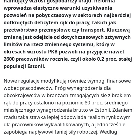
hamujący wzrost gospodarczy kraju. Reforma
wprowadza elastyczne warunki uzyskiwania
pozwoleń na pobyt czasowy w sektorach najbardziej
dotkniętych deficytem rąk do pracy, takich jak
przetwórstwo przemysłowe czy transport. Kluczową
zmianą jest odejście od dotychczasowych sztywnych
limitów na rzecz zmiennego systemu, który w
okresach wzrostu PKB pozwoli na przyjęcie nawet
2600 pracowników rocznie, czyli około 0,2 proc. stałej
populacji Estonii.
Nowe regulacje modyfikują również wymogi finansowe
wobec pracodawców. Próg wynagrodzenia dla
obcokrajowców w branżach zmagających się z brakiem
rąk do pracy ustalono na poziomie 80 proc. średniego
miesięcznego wynagrodzenia brutto w Estonii. Zdaniem
rządu taka stawka lepiej odpowiada realiom rynkowym
dla pracowników wykwalifikowanych, a jednocześnie
zapobiega napływowi taniej siły roboczej. Według