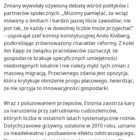
Zmiany wywołały ożywioną debatę wśród polityków i
partnerów społecznych. „Musimy pamiętać, że wciąż
mówimy o limitach i bardzo jasnej liście zawodów; nie
jest tak, że każdy i w dowolnej liczbie może przyjechać”
– uspokajał szef komisji konstytucyjnej Ando Kiviberg,
podkreślając zrównoważony charakter reformy. Z kolei
Ain Käpp ze związku pracodawców zaznaczył, że
gospodarce brakuje specyficznych umiejętności
niedostępnych lokalnie i nie należy mylić tych zmian z
masową migracją. Przeciwnego zdania jest opozycja,
która krytykuje obniżenie progu płacowego, twierdząc,
że nie sprzyja to innowacyjności gospodarki.
Wraz z poluzowaniem przepisów, Estonia zaostrza kary
za naruszenia przy zatrudnianiu cudzoziemców,
których liczba w ostatnich latach systematycznie rośnie.
Dotychczasowe grzywny, ustalone w 2010 roku, uznano
za nieadekwatne i pozbawione efektu odstraszającego.