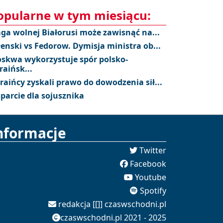
opularne w tym miesiącu:
aga wolnej Białorusi może zawisnąć na...
łenski vs Fedorow. Dymisja ministra ob...
skwa wykorzystuje spór polsko-
raińsk...
raińcy zyskali prawo do dowodzenia sił...
parcie dla sojusznika
nformacje
Twitter
Facebook
Youtube
Spotify
redakcja [[]] czaswschodni.pl
czaswschodni.pl 2021 - 2025