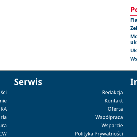
P
Fl
Ze
Mo
uk
Uk
Ws
Serwis
I
ści
Redakcja
nie
Kontakt
OKA
Oferta
ria
Współpraca
ura
Wsparcie
 CW
Polityka Prywatności