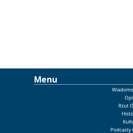
Menu
Wiadomo
Opi
Rzut 
Histo
Kult
Podcasty