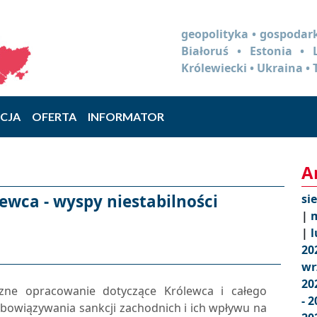
geopolityka • gospodark
Białoruś • Estonia •
Królewiecki • Ukraina • 
CJA
OFERTA
INFORMATOR
A
ewca - wyspy niestabilności
si
|
m
|
l
20
wr
20
czne opracowanie dotyczące Królewca i całego
- 
bowiązywania sankcji zachodnich i ich wpływu na