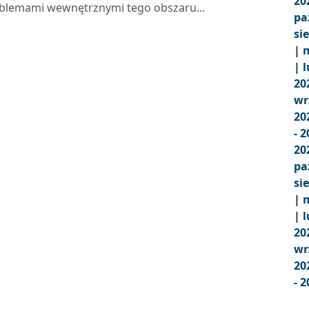
20
roblemami wewnętrznymi tego obszaru...
pa
si
|
m
|
l
20
wr
20
- 
20
pa
si
|
m
|
l
20
wr
20
- 