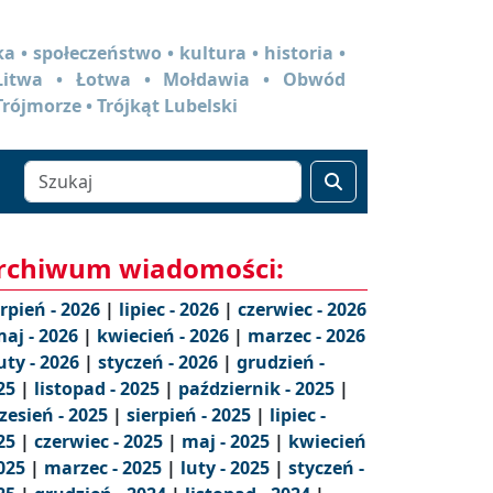
a • społeczeństwo • kultura • historia •
 Litwa • Łotwa • Mołdawia • Obwód
Trójmorze • Trójkąt Lubelski
rchiwum wiadomości:
erpień - 2026
|
lipiec - 2026
|
czerwiec - 2026
aj - 2026
|
kwiecień - 2026
|
marzec - 2026
uty - 2026
|
styczeń - 2026
|
grudzień -
25
|
listopad - 2025
|
październik - 2025
|
zesień - 2025
|
sierpień - 2025
|
lipiec -
25
|
czerwiec - 2025
|
maj - 2025
|
kwiecień
2025
|
marzec - 2025
|
luty - 2025
|
styczeń -