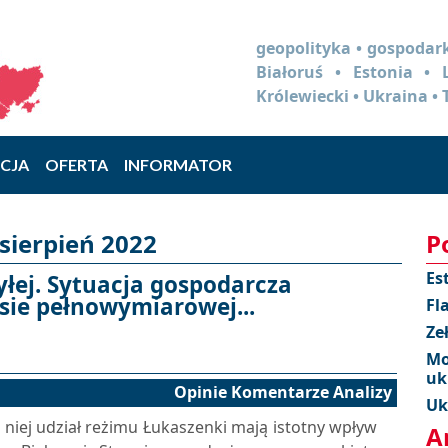
geopolityka • gospodark
Białoruś • Estonia •
Królewiecki • Ukraina • 
CJA
OFERTA
INFORMATOR
sierpień 2022
P
Es
łej. Sytuacja gospodarcza
asie pełnowymiarowej...
Fl
Ze
Mo
uk
Opinie Komentarze Analizy
Uk
w niej udział reżimu Łukaszenki mają istotny wpływ
A