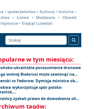
a • społeczeństwo • kultura • historia •
 Litwa • Łotwa • Mołdawia • Obwód
Trójmorze • Trójkąt Lubelski
opularne w tym miesiącu:
tońsko-ukraińskie porozumienie dronowe
aga wolnej Białorusi może zawisnąć na...
łenski vs Fedorow. Dymisja ministra ob...
skwa wykorzystuje spór polsko-
raińsk...
raińcy zyskali prawo do dowodzenia sił...
rchiwum tagów: