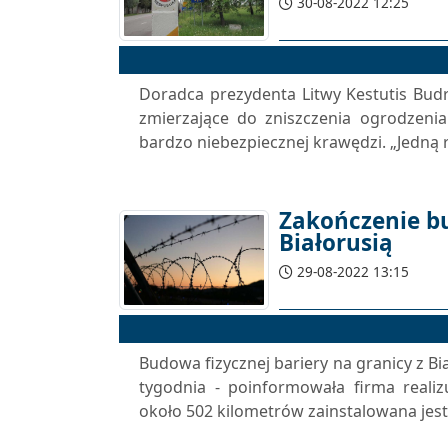
30-08-2022 12:25
Doradca prezydenta Litwy Kestutis Budry
zmierzające do zniszczenia ogrodzeni
bardzo niebezpiecznej krawędzi. „Jedną
Zakończenie bu
Białorusią
29-08-2022 13:15
Budowa fizycznej bariery na granicy z B
tygodnia - poinformowała firma reali
około 502 kilometrów zainstalowana jest 