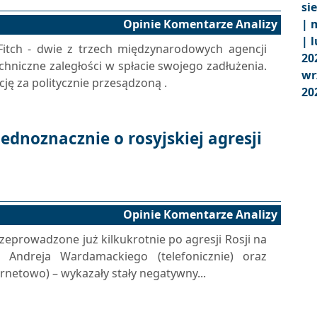
si
Opinie Komentarze Analizy
|
m
|
l
Fitch - dwie z trzech międzynarodowych agencji
20
echniczne zaległości w spłacie swojego zadłużenia.
wr
ję za politycznie przesądzoną .
20
jednoznacznie o rosyjskiej agresji
Opinie Komentarze Analizy
rzeprowadzone już kilkukrotnie po agresji Rosji na
 Andreja Wardamackiego (telefonicznie) oraz
rnetowo) – wykazały stały negatywny...