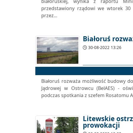
białoruskiej, wynika z raportu Min
przedstawiony rządowi we wtorek 30 s
przez...
Białoruś rozw
30-08-2022 13:26
Białoruś rozważa możliwość budowy do
Jądrowej w Ostrowcu (BelAES) - oświ
podczas spotkania z szefem Rosatomu A
Litewskie ostr
prowokacji