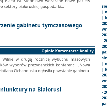
czą Białorusi. Stopniowo wdrażane nowe pakiety
si
 sektory białoruskiej gospodarki...
|
m
|
l
20
orzenie gabinetu tymczasowego
wr
20
- 
20
Opinie Komentarze Analizy
pa
si
 w Wilnie w drugą rocznicę wybuchu masowych
|
m
ików wyborów prezydenckich konferencji „Nowa
|
l
 Swiatłana Cichanouska ogłosiła powstanie gabinetu
20
wr
20
niunktury na Białorusi
- 
20
pa