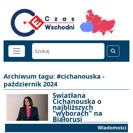
Archiwum tagu: #cichanouska -
październik 2024
Swiatłana
Cichanouska o
najbliższych
"wyborach" na
Białorusi
Wiadomości
17-10-2024 14:05