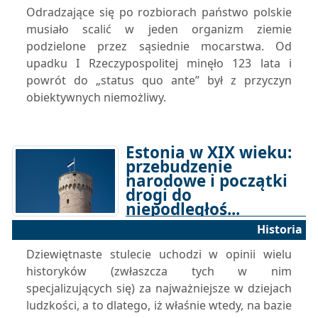
Odradzające się po rozbiorach państwo polskie
musiało scalić w jeden organizm ziemie
podzielone przez sąsiednie mocarstwa. Od
upadku I Rzeczypospolitej minęło 123 lata i
powrót do „status quo ante” był z przyczyn
obiektywnych niemożliwy.
Estonia w XIX wieku:
przebudzenie
narodowe i początki
drogi do
niepodległoś...
Historia
22-12-2022 20:00
Dziewiętnaste stulecie uchodzi w opinii wielu
historyków (zwłaszcza tych w nim
specjalizujących się) za najważniejsze w dziejach
ludzkości, a to dlatego, iż właśnie wtedy, na bazie