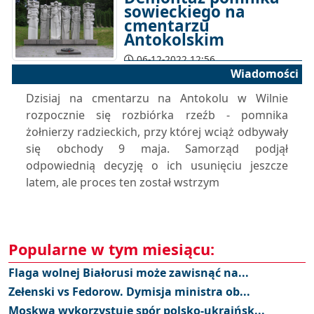
sowieckiego na
cmentarzu
Antokolskim
06-12-2022 12:56
Wiadomości
Dzisiaj na cmentarzu na Antokolu w Wilnie
rozpocznie się rozbiórka rzeźb - pomnika
żołnierzy radzieckich, przy której wciąż odbywały
się obchody 9 maja. Samorząd podjął
odpowiednią decyzję o ich usunięciu jeszcze
latem, ale proces ten został wstrzym
Popularne w tym miesiącu:
Flaga wolnej Białorusi może zawisnąć na...
Zełenski vs Fedorow. Dymisja ministra ob...
Moskwa wykorzystuje spór polsko-ukraińsk...