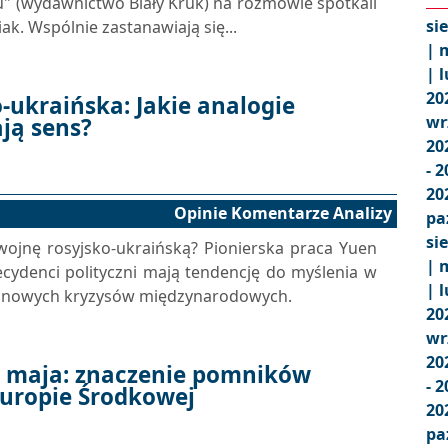
u" (wydawnictwo Biały Kruk) na rozmowie spotkali
si
iak. Wspólnie zastanawiają się...
|
m
|
l
20
-ukraińska: Jakie analogie
wr
ją sens?
20
- 
20
Opinie Komentarze Analizy
pa
si
wojnę rosyjsko-ukraińską? Pionierska praca Yuen
|
m
ecydenci polityczni mają tendencję do myślenia w
|
l
czu nowych kryzysów międzynarodowych.
20
wr
20
9 maja: znaczenie pomników
- 
Europie Środkowej
20
pa