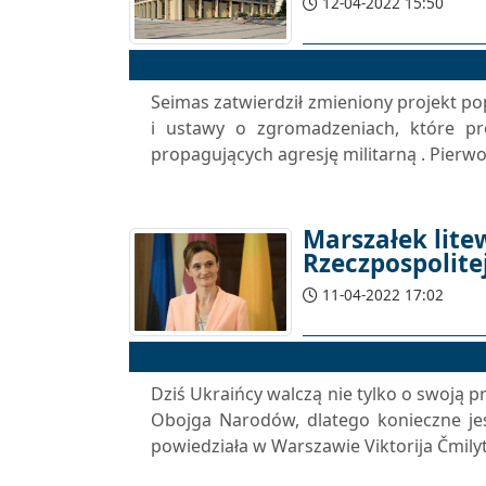
12-04-2022 15:50
Seimas zatwierdził zmieniony projekt 
i ustawy o zgromadzeniach, które pr
propagujących agresję militarną . Pierwo
Marszałek litew
Rzeczpospolite
11-04-2022 17:02
Dziś Ukraińcy walczą nie tylko o swoją p
Obojga Narodów, dlatego konieczne je
powiedziała w Warszawie Viktorija Čmilyt