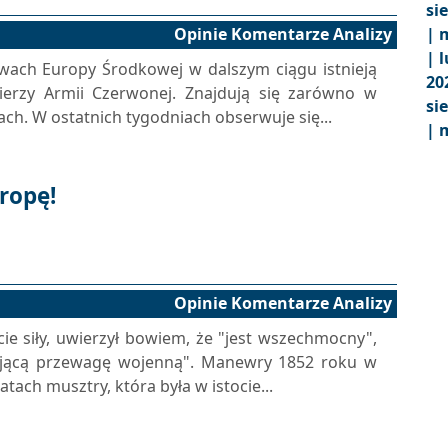
si
Opinie Komentarze Analizy
|
m
|
l
wach Europy Środkowej w dalszym ciągu istnieją
20
ierzy Armii Czerwonej. Znajdują się zarówno w
si
ach. W ostatnich tygodniach obserwuje się...
|
m
ropę!
Opinie Komentarze Analizy
ie siły, uwierzył bowiem, że "jest wszechmocny",
zającą przewagę wojenną". Manewry 1852 roku w
atach musztry, która była w istocie...