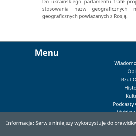
Do ukraińskiego parlamentu trafił proj
stosowania nazw geograficznych 
geograficznych powiązanych z Rosją.
Menu
Wiadomo
Opi
Rzut 
Histo
Kult
Podcasty
Multime
Por
Informacja: Serwis niniejszy wykorzystuje do prawidło