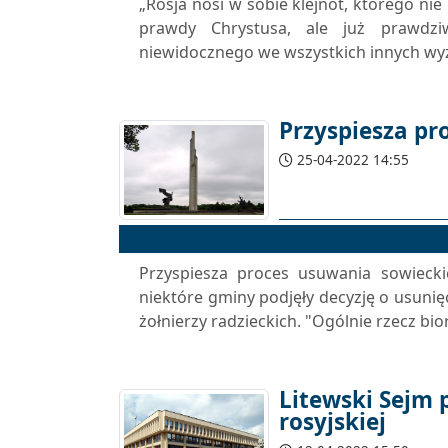
„Rosja nosi w sobie klejnot, którego nie
prawdy Chrystusa, ale już prawdzi
niewidocznego we wszystkich innych wyz
Przyspiesza pr
25-04-2022 14:55
Przyspiesza proces usuwania sowiecki
niektóre gminy podjęły decyzję o usuni
żołnierzy radzieckich. "Ogólnie rzecz biorą
Litewski Sejm p
rosyjskiej