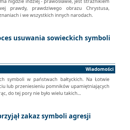
 ma nigdzie indziej - prawosławie, jest strażnikiem
wej prawdy, prawdziwego obrazu Chrystusa,
naniach i we wszystkich innych narodach.
oces usuwania sowieckich symboli
Wiadomości
ch symboli w państwach bałtyckich. Na Łotwie
ęciu lub przeniesieniu pomników upamiętniających
c, do tej pory nie było wielu takich...
rzyjął zakaz symboli agresji