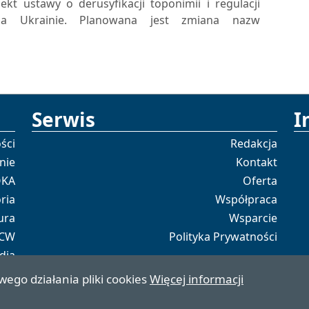
ekt ustawy o derusyfikacji toponimii i regulacji
na Ukrainie. Planowana jest zmiana nazw
Serwis
I
ści
Redakcja
nie
Kontakt
OKA
Oferta
ria
Współpraca
ura
Wsparcie
 CW
Polityka Prywatności
dia
tal
wego działania pliki cookies
Więcej informacji