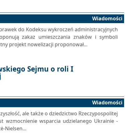
Wiadomości
poprawek do Kodeksu wykroczeń administracyjnych
oponują zakaz umieszczania znaków i symboli
tny projekt nowelizacji proponował...
skiego Sejmu o roli I
j
Wiadomości
rzyszłość, ale także o dziedzictwo Rzeczypospolitej
st wzmocnienie wsparcia udzielanego Ukrainie -
ė-Nielsen...