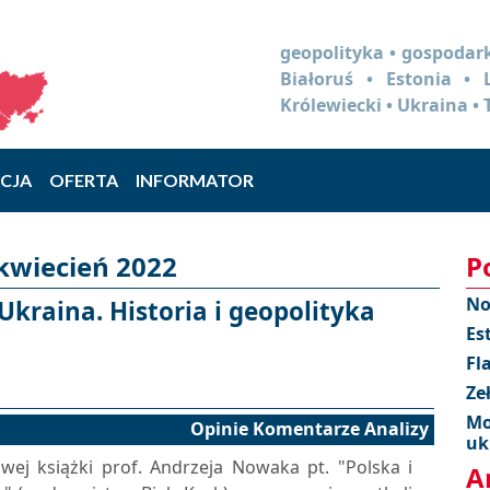
geopolityka • gospodark
Białoruś • Estonia •
Królewiecki • Ukraina • 
CJA
OFERTA
INFORMATOR
 kwiecień 2022
P
No
 Ukraina. Historia i geopolityka
Es
Fl
Ze
Mo
Opinie Komentarze Analizy
uk
wej książki prof. Andrzeja Nowaka pt. "Polska i
A