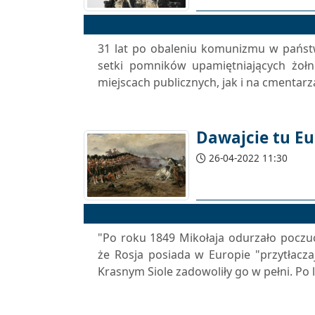
31 lat po obaleniu komunizmu w państ
setki pomników upamiętniających żołn
miejscach publicznych, jak i na cmentarz
Dawajcie tu Eu
26-04-2022 11:30
"Po roku 1849 Mikołaja odurzało poczuc
że Rosja posiada w Europie "przytłac
Krasnym Siole zadowoliły go w pełni. Po l