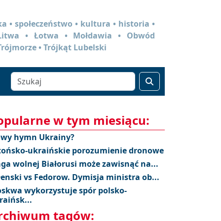
a • społeczeństwo • kultura • historia •
 Litwa • Łotwa • Mołdawia • Obwód
Trójmorze • Trójkąt Lubelski
opularne w tym miesiącu:
wy hymn Ukrainy?
tońsko-ukraińskie porozumienie dronowe
aga wolnej Białorusi może zawisnąć na...
łenski vs Fedorow. Dymisja ministra ob...
skwa wykorzystuje spór polsko-
raińsk...
rchiwum tagów: