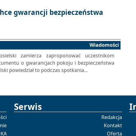
chce gwarancji bezpieczeństwa
Wiadomości
osielski zamierza zaproponować uczestnikom
okumentu o gwarancjach pokoju i bezpieczeństwa
lski powiedział to podczas spotkania...
Serwis
I
ści
Redakcja
nie
Kontakt
OKA
Oferta