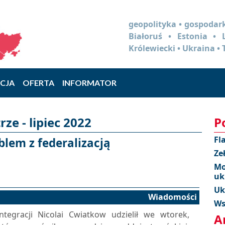
geopolityka • gospodark
Białoruś • Estonia •
Królewiecki • Ukraina • 
CJA
OFERTA
INFORMATOR
e - lipiec 2022
P
Fl
lem z federalizacją
Ze
Mo
uk
Uk
Wiadomości
Ws
tegracji Nicolai Cwiatkow udzielił we wtorek,
A