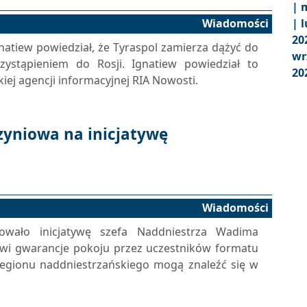
|
m
Wiadomości
|
l
20
natiew powiedział, że Tyraspol zamierza dążyć do
wr
zystąpieniem do Rosji. Ignatiew powiedział to
20
iej agencji informacyjnej RIA Nowosti.
zyniowa na inicjatywę
Wiadomości
towało inicjatywę szefa Naddniestrza Wadima
owi gwarancje pokoju przez uczestników formatu
regionu naddniestrzańskiego mogą znaleźć się w