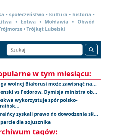
a • społeczeństwo • kultura • historia •
 Litwa • Łotwa • Mołdawia • Obwód
Trójmorze • Trójkąt Lubelski
opularne w tym miesiącu:
aga wolnej Białorusi może zawisnąć na...
łenski vs Fedorow. Dymisja ministra ob...
skwa wykorzystuje spór polsko-
raińsk...
raińcy zyskali prawo do dowodzenia sił...
parcie dla sojusznika
rchiwum tagów: