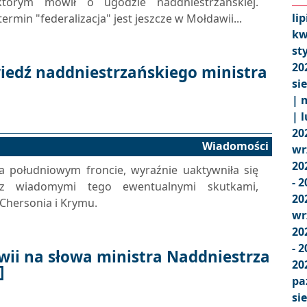
którym mówił o ugodzie naddniestrzańskiej.
lip
rmin "federalizacja" jest jeszcze w Mołdawii...
kw
st
20
iedź naddniestrzańskiego ministra
si
|
m
|
l
20
Wiadomości
wr
20
a południowym froncie, wyraźnie uaktywniła się
- 
, z wiadomymi tego ewentualnymi skutkami,
20
Chersonia i Krymu.
wr
20
- 
ii na słowa ministra Naddniestrza
20
]
pa
si