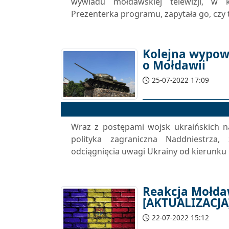
wywiadu mołdawskiej telewizji, w 
Prezenterka programu, zapytała go, czy te
Kolejna wypow
o Mołdawii
25-07-2022 17:09
Wraz z postępami wojsk ukraińskich n
polityka zagraniczna Naddniestrza
odciągnięcia uwagi Ukrainy od kierunku 
Reakcja Mołdaw
[AKTUALIZACJA
22-07-2022 15:12