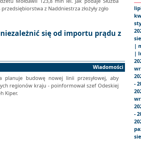
udżetu Mołdawii 123,8 mln lei. Jak podaje Służba
lip
4 przedsiębiorstwa z Naddniestrza złożyły zgło
kw
st
20
niezależnić się od importu prądu z
si
|
m
|
l
20
Wiadomości
wr
20
 planuje budowę nowej linii przesyłowej, aby
- 
ych regionów kraju - poinformował szef Odeskiej
20
h Kiper.
wr
20
- 
20
pa
si