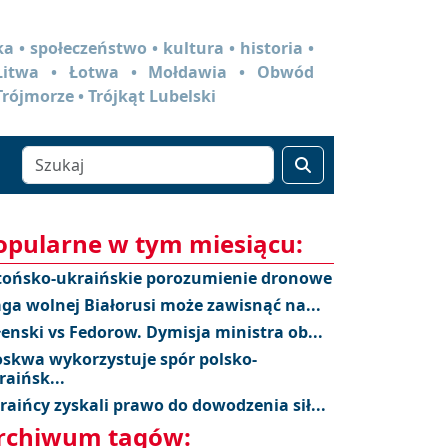
a • społeczeństwo • kultura • historia •
 Litwa • Łotwa • Mołdawia • Obwód
Trójmorze • Trójkąt Lubelski
opularne w tym miesiącu:
tońsko-ukraińskie porozumienie dronowe
aga wolnej Białorusi może zawisnąć na...
łenski vs Fedorow. Dymisja ministra ob...
skwa wykorzystuje spór polsko-
raińsk...
raińcy zyskali prawo do dowodzenia sił...
rchiwum tagów: