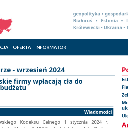
geopolityka • gospodark
Białoruś • Estonia •
Królewiecki • Ukraina • 
CJA
OFERTA
INFORMATOR
ze - wrzesień 2024
P
Es
kie firmy wpłacają cła do
 budżetu
Fl
Ze
Mo
uk
Wiadomości
Uk
skiego Kodeksu Celnego 1 stycznia 2024 r.
A