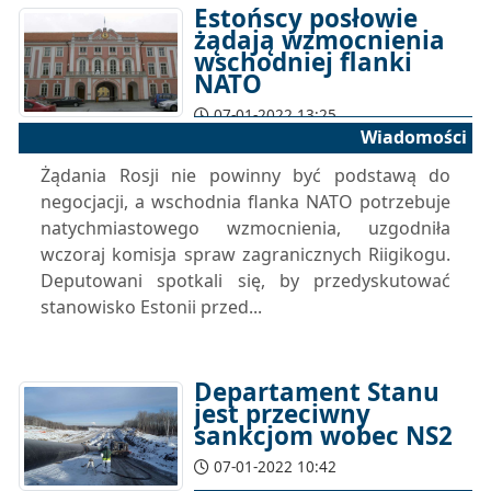
Estońscy posłowie
żądają wzmocnienia
wschodniej flanki
NATO
07-01-2022 13:25
Wiadomości
Żądania Rosji nie powinny być podstawą do
negocjacji, a wschodnia flanka NATO potrzebuje
natychmiastowego wzmocnienia, uzgodniła
wczoraj komisja spraw zagranicznych Riigikogu.
Deputowani spotkali się, by przedyskutować
stanowisko Estonii przed...
Departament Stanu
jest przeciwny
sankcjom wobec NS2
07-01-2022 10:42