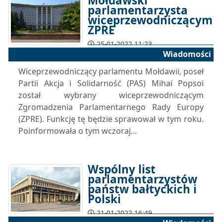
Mołdawski
parlamentarzysta
wiceprzewodniczącym
ZPRE
25-01-2022 11:23
Wiadomości
Wiceprzewodniczący parlamentu Mołdawii, poseł
Partii Akcja i Solidarność (PAS) Mihai Popsoi
został wybrany wiceprzewodniczącym
Zgromadzenia Parlamentarnego Rady Europy
(ZPRE). Funkcję tę będzie sprawował w tym roku.
Poinformowała o tym wczoraj...
Wspólny list
parlamentarzystów
państw bałtyckich i
Polski
21-01-2022 16:49