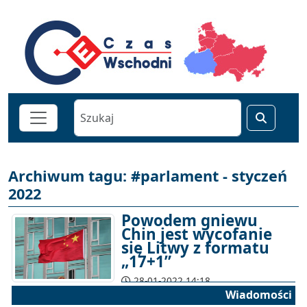
Archiwum tagu: #parlament - styczeń
2022
Powodem gniewu
Chin jest wycofanie
się Litwy z formatu
„17+1”
28-01-2022 14:18
Wiadomości