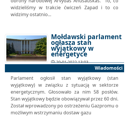
obrony narodowej Arvydas Anušauskas. "To, co
widzieliśmy w trakcie ćwiczeń Zapad i to co
widzimy ostatnio...
Mołdawski parlament
ogłasza stan
wyjątkowy w
energetyce
20-01-2022 13:03
Wiadomości
Parlament ogłosił stan wyjątkowy (stan
wyjątkowy) w związku z sytuacją w sektorze
energetycznym. Głosowało za nim 58 posłów.
Stan wyjątkowy będzie obowiązywał przez 60 dni.
Został wprowadzony po ostrzeżeniu Gazpromu o
możliwym wstrzymaniu dostaw gazu