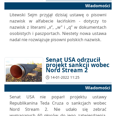
Wiadomości
Litewski Sejm przyjął dzisiaj ustawę o pisowni
nazwisk w alfabecie łacińskim - dotyczy to
nazwisk z literami „x”, „w” i „q” w dokumentach
osobistych i paszportach. Niestety nowa ustawa
nadal nie rozwiązuje pisowni polskich nazwisk.
Senat USA odrzucił
projekt sankcji wobec
Nord Stream 2
14-01-2022 11:25
Wiadomości
Senat USA nie poparł projektu ustawy
Republikanina Teda Cruza o sankcjach wobec
Nord Stream 2. Nie udało się zebrać
wymaganych 60 głosów do jego zatwierdzenia.