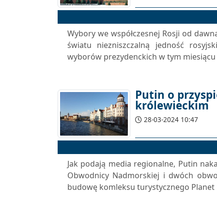
Wybory we współczesnej Rosji od dawn
światu niezniszczalną jedność rosyjs
wyborów prezydenckich w tym miesiącu je
Putin o przysp
królewieckim
28-03-2024 10:47
Jak podają media regionalne, Putin na
Obwodnicy Nadmorskiej i dwóch obwodn
budowę komleksu turystycznego Planet O