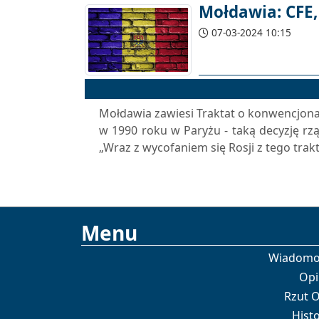
Mołdawia: CFE,
07-03-2024 10:15
Mołdawia zawiesi Traktat o konwencjonal
w 1990 roku w Paryżu - taką decyzję rz
„Wraz z wycofaniem się Rosji z tego trakta
Menu
Wiadomo
Opi
Rzut 
Histo