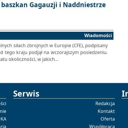
 baszkan Gagauzji i Naddniestrze
Wiadomości
nych siłach zbrojnych w Europie (CFE), podpisany
ąd tego kraju podjął na wczorajszym posiedzeniu.
tu okoliczności, w jakich...
Serwis
I
ści
Redakcja
nie
Kontakt
OKA
Oferta
ria
Współpraca