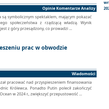
wr
Opinie Komentarze Analizy
20
a są symbolicznym spektaklem, mającym pokazać
kiego społeczeństwa z rządzącą władzą. Wynik
st z góry przesądzony, co prowadzi ...
ieszeniu prac w obwodzie
Wiadomości
kazał pracować nad przyspieszeniem finansowania
ic Królewca. Ponadto Putin polecił zakończyć
cean w 2024 r., zwiększyć przepustowość ...