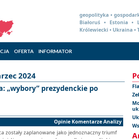
geopolityka • gospodark
Białoruś • Estonia •
Królewiecki • Ukraina • 
CJA
OFERTA
INFORMATOR
rzec 2024
P
Fl
a: „wybory” prezydenckie po
Ze
Mo
uk
Uk
Opinie Komentarze Analizy
Ws
a zostały zaplanowane jako jednoznaczny triumf
A