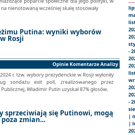
ażdżące poparcie społeczne dla jego polityki, w
lip
e na nienotowaną wcześniej skalę stosowały
ma
li
20
eżimu Putina: wyniki wyborów
20
w Rosji
st
- 
20
Opinie Komentarze Analizy
20
li
24 r. tzw. wybory prezydenckie w Rosji wyłoniły
wr
ug sondażu exit poll, zrealizowanego przez
20
Publicznej, Władimir Putin uzyskał 87% głosów.
20
- 
si
zy sprzeciwiają się Putinowi, mogą
|
m
 poza zmian...
|
l
20