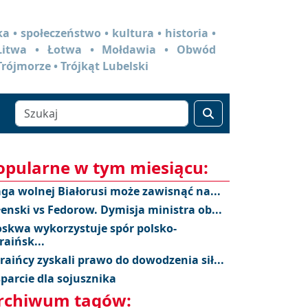
a • społeczeństwo • kultura • historia •
 Litwa • Łotwa • Mołdawia • Obwód
Trójmorze • Trójkąt Lubelski
opularne w tym miesiącu:
aga wolnej Białorusi może zawisnąć na...
łenski vs Fedorow. Dymisja ministra ob...
skwa wykorzystuje spór polsko-
raińsk...
raińcy zyskali prawo do dowodzenia sił...
parcie dla sojusznika
rchiwum tagów: