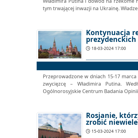
Władimira Putina i dowód na rzekome mi
tym trwającej inwazji na Ukrainę. Władz
Kontynuacja r
prezydenckich 
18-03-2024 17:00
Przeprowadzone w dniach 15-17 marca 20
zwycięzcę – Władimira Putina. Wedł
Ogólnorosyjskie Centrum Badania Opinii 
Rosjanie, któr
zrobić niewiele
15-03-2024 17:00