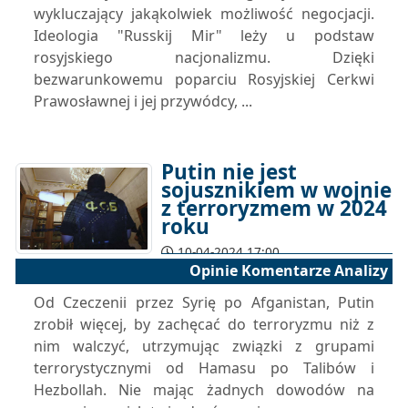
wykluczający jakąkolwiek możliwość negocjacji.
Ideologia "Russkij Mir" leży u podstaw
rosyjskiego nacjonalizmu. Dzięki
bezwarunkowemu poparciu Rosyjskiej Cerkwi
Prawosławnej i jej przywódcy, ...
Putin nie jest
sojusznikiem w wojnie
z terroryzmem w 2024
roku
10-04-2024 17:00
Opinie Komentarze Analizy
Od Czeczenii przez Syrię po Afganistan, Putin
zrobił więcej, by zachęcać do terroryzmu niż z
nim walczyć, utrzymując związki z grupami
terrorystycznymi od Hamasu po Talibów i
Hezbollah. Nie mając żadnych dowodów na