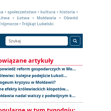
a • społeczeństwo • kultura • historia •
 Litwa • Łotwa • Mołdawia • Obwód
Trójmorze • Trójkąt Lubelski
owiązane artykuły
powiedź reform gospodarczych w Mo...
ólewiec: kolejne podejście Łukoil...
ogeum kryzysu w Mołdawii?
ne efekty królewieckich kłopotów...
łdawia nadal walczy z podwójnym k...
opularne w tym tygodniu: