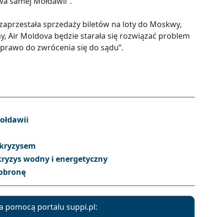
wa samej Mołdawii”.
​zaprzestała sprzedaży biletów na loty do Moskwy,
y, Air Moldova będzie starała się rozwiązać problem
 prawo do zwrócenia się do sądu”.
ołdawii
 kryzysem
ryzys wodny i energetyczny
 obronę
a pomocą portalu suppi.pl: