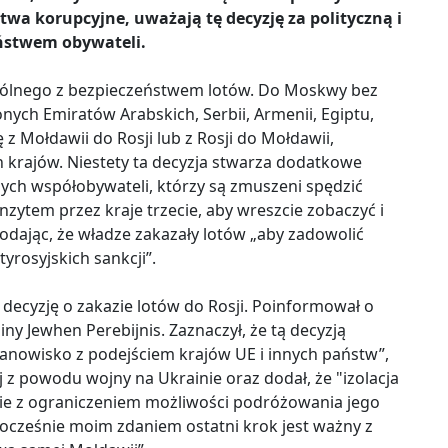
wa korupcyjne, uważają tę decyzję za polityczną i
eństwem obywateli.
pólnego z bezpieczeństwem lotów. Do Moskwy bez
onych Emiratów Arabskich, Serbii, Armenii, Egiptu,
ię z Mołdawii do Rosji lub z Rosji do Mołdawii,
h krajów. Niestety ta decyzja stwarza dodatkowe
szych współobywateli, którzy są zmuszeni spędzić
zytem przez kraje trzecie, aby wreszcie zobaczyć i
dodając, że władze zakazały lotów „aby zadowolić
yrosyjskich sankcji”.
decyzję o zakazie lotów do Rosji. Poinformował o
y Jewhen Perebijnis. Zaznaczył, że tą decyzją
anowisko z podejściem krajów UE i innych państw”,
j z powodu wojny na Ukrainie oraz dodał, że "izolacja
nie z ograniczeniem możliwości podróżowania jego
ocześnie moim zdaniem ostatni krok jest ważny z