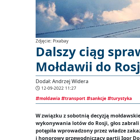
Zdjęcie: Pixabay
Dalszy ciąg spra
Mołdawii do Rosj
Dodał: Andrzej Widera
12-09-2022 11:27
moldawia
transport
sankcje
turystyka
W związku z sobotnią decyzją mołdawski
wykonywania lotów do Rosji, głos zabrali 
potępiła wprowadzony przez władze zaka
i honorowy przewodniczący partii Igor 