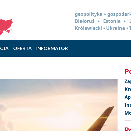
geopolityka • gospodark
Białoruś • Estonia •
Królewiecki • Ukraina • 
CJA
OFERTA
INFORMATOR
P
Za
Kr
Ap
In
Mo
P