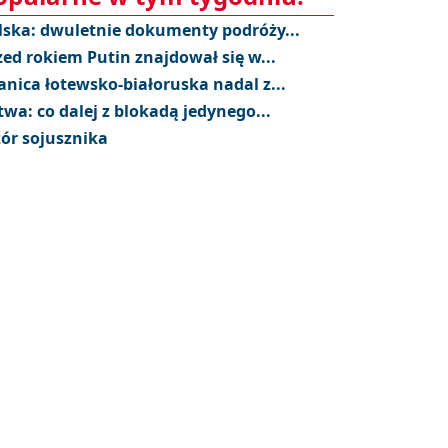
lska: dwuletnie dokumenty podróży...
zed rokiem Putin znajdował się w...
anica łotewsko-białoruska nadal z...
twa: co dalej z blokadą jedynego...
ór sojusznika