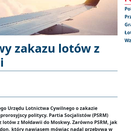
Po
Pr
Gr
Ło
Wz
wy zakazu lotów z
i
ego Urzędu Lotnictwa Cywilnego o zakazie
prorosyjscy politycy. Partia Socjalistów (PSRM)
z lotów z Mołdawii do Moskwy. Zarówno PSRM, jak
Dodon, który nawiasem mówiąc nadal przebywa w