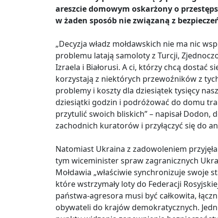
areszcie domowym oskarżony o przestępst
w żaden sposób nie związaną z bezpiecz
„Decyzja władz mołdawskich nie ma nic ws
problemu latają samoloty z Turcji, Zjednocz
Izraela i Białorusi. A ci, którzy chcą dostać s
korzystają z niektórych przewoźników z tyc
problemy i koszty dla dziesiątek tysięcy na
dziesiątki godzin i podróżować do domu tran
przytulić swoich bliskich” – napisał Dodon, 
zachodnich kuratorów i przyłączyć się do ant
Natomiast Ukraina z zadowoleniem przyjęła 
tym wiceminister spraw zagranicznych Ukrain
Mołdawia „właściwie synchronizuje swoje st
które wstrzymały loty do Federacji Rosyjskie
państwa-agresora musi być całkowita, łącz
obywateli do krajów demokratycznych. Jedn