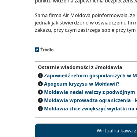
punktu widzenia zapewnienia bezpieczeńst
Sama firma Air Moldova poinformowała, że ​
jednak jak stwierdzono w oświadczeniu firm
zakazu, przy czym zastrzega sobie przy tym
Źródło
Ostatnie wiadomości z #moldawia
Zapowiedź reform gospodarczych w M
Apogeum kryzysu w Mołdawii?
Mołdawia nadal walczy z podwójnym
Mołdawia wprowadza ograniczenia - k
Mołdawia chce zwiększyć wydatki na
Wirtualna kawa z