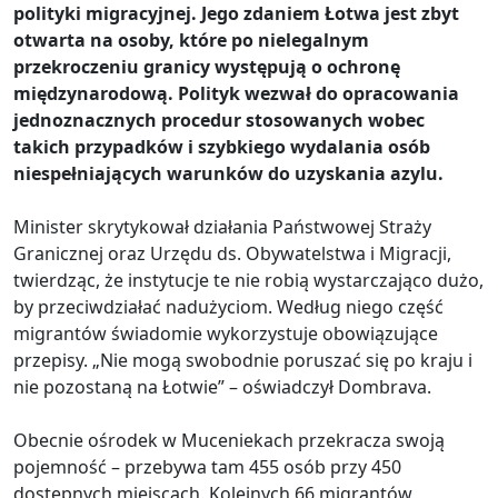
polityki migracyjnej. Jego zdaniem Łotwa jest zbyt
otwarta na osoby, które po nielegalnym
przekroczeniu granicy występują o ochronę
międzynarodową. Polityk wezwał do opracowania
jednoznacznych procedur stosowanych wobec
takich przypadków i szybkiego wydalania osób
niespełniających warunków do uzyskania azylu.
Minister skrytykował działania Państwowej Straży
Granicznej oraz Urzędu ds. Obywatelstwa i Migracji,
twierdząc, że instytucje te nie robią wystarczająco dużo,
by przeciwdziałać nadużyciom. Według niego część
migrantów świadomie wykorzystuje obowiązujące
przepisy. „Nie mogą swobodnie poruszać się po kraju i
nie pozostaną na Łotwie” – oświadczył Dombrava.
Obecnie ośrodek w Muceniekach przekracza swoją
pojemność – przebywa tam 455 osób przy 450
dostępnych miejscach. Kolejnych 66 migrantów