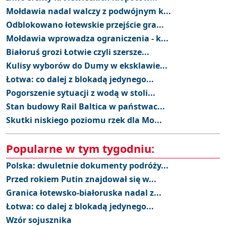
Mołdawia nadal walczy z podwójnym k...
Odblokowano łotewskie przejście gra...
Mołdawia wprowadza ograniczenia - k...
Białoruś grozi Łotwie czyli szersze...
Kulisy wyborów do Dumy w eksklawie...
Łotwa: co dalej z blokadą jedynego...
Pogorszenie sytuacji z wodą w stoli...
Stan budowy Rail Baltica w państwac...
Skutki niskiego poziomu rzek dla Mo...
Popularne w tym tygodniu:
Polska: dwuletnie dokumenty podróży...
Przed rokiem Putin znajdował się w...
Granica łotewsko-białoruska nadal z...
Łotwa: co dalej z blokadą jedynego...
Wzór sojusznika