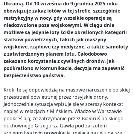
Ukrainą. Od 10 września do 9 grudnia 2025 roku
obowiązuje zakaz lotów w tej strefie, szczególnie
restrykcyjny w nocy, gdy wszelkie operacje są
niedozwolone poza wojskowymi. W ciągu dnia
możliwe są jedynie loty ściśle określonych kategorii
statków powietrznych, takich jak maszyny
wojskowe, rządowe czy medyczne, a także samoloty
z zatwierdzonym planem lotu. Całodobowo
zakazano korzystania z cywilnych dronów. Jak
podkreślono w komunikacie, decyzja ma zapewnić
bezpieczeństwo państwa.
Kroki te są odpowiedzią na masowe naruszenie polskiej
przestrzeni powietrznej przez rosyjskie drony.
Jednocześnie sytuacja wpisuje się w szerszy kontekst
napięć w relacjach z Mińskiem. Władze w Warszawie
podkreślają, że zatrzymanie przez Białoruś polskiego
duchownego Grzegorza Gawła pod zarzutem
szpiegostwa było prowokacją, mającą na celu dalsze