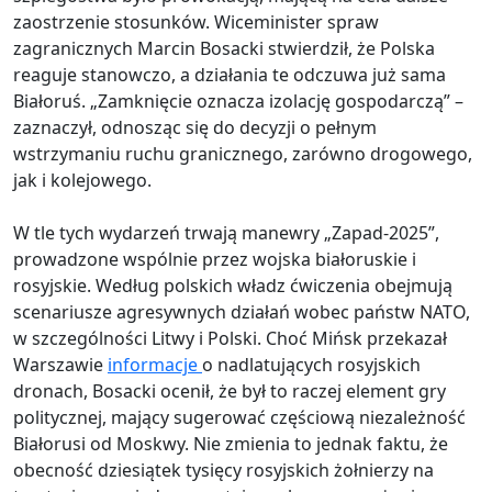
zaostrzenie stosunków. Wiceminister spraw
zagranicznych Marcin Bosacki stwierdził, że Polska
reaguje stanowczo, a działania te odczuwa już sama
Białoruś. „Zamknięcie oznacza izolację gospodarczą” –
zaznaczył, odnosząc się do decyzji o pełnym
wstrzymaniu ruchu granicznego, zarówno drogowego,
jak i kolejowego.
W tle tych wydarzeń trwają manewry „Zapad-2025”,
prowadzone wspólnie przez wojska białoruskie i
rosyjskie. Według polskich władz ćwiczenia obejmują
scenariusze agresywnych działań wobec państw NATO,
w szczególności Litwy i Polski. Choć Mińsk przekazał
Warszawie
informacje
o nadlatujących rosyjskich
dronach, Bosacki ocenił, że był to raczej element gry
politycznej, mający sugerować częściową niezależność
Białorusi od Moskwy. Nie zmienia to jednak faktu, że
obecność dziesiątek tysięcy rosyjskich żołnierzy na