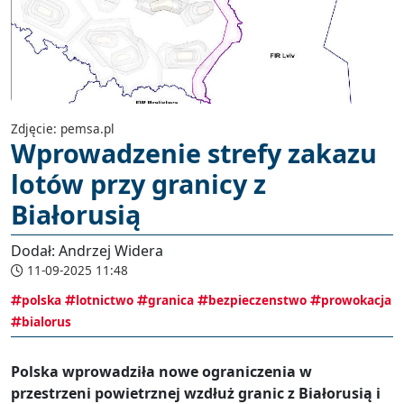
Zdjęcie: pemsa.pl
Wprowadzenie strefy zakazu
lotów przy granicy z
Białorusią
Dodał: Andrzej Widera
11-09-2025 11:48
polska
lotnictwo
granica
bezpieczenstwo
prowokacja
bialorus
Polska wprowadziła nowe ograniczenia w
przestrzeni powietrznej wzdłuż granic z Białorusią i