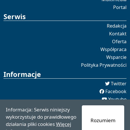
Portal
Serwis
Redakcja
Kontakt
Oferta
Współpraca
Wsparcie
Polityka Prywatności
Informacje
Twitter
Facebook
Youtube
Spotify
Informacja: Serwis niniejszy
redakcja [[]] czaswschodni.pl
wykorzystuje do prawidłowego
Rozumiem
czaswschodni.pl 2021 - 2025
działania pliki cookies
Więcej