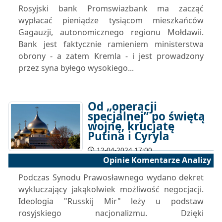
Rosyjski bank Promswiazbank ma zacząć
wypłacać pieniądze tysiącom mieszkańców
Gagauzji, autonomicznego regionu Mołdawii.
Bank jest faktycznie ramieniem ministerstwa
obrony - a zatem Kremla - i jest prowadzony
przez syna byłego wysokiego...
Od „operacji
specjalnej” po świętą
wojnę, krucjatę
Putina i Cyryla
12-04-2024 17:00
Opinie Komentarze Analizy
Podczas Synodu Prawosławnego wydano dekret
wykluczający jakąkolwiek możliwość negocjacji.
Ideologia "Russkij Mir" leży u podstaw
rosyjskiego nacjonalizmu. Dzięki