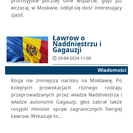
prorosyjskie poczuły silne wsparcie, gdyż już
wczoraj, w Moskwie, odbył się dość interesujący
zjazd.
Ławrow o
Naddniestrzu i
Gagauzji
20-04-2024 11:00
Wiadomości
Rosja nie zmniejsza nacisku na Mołdawię. Po
kolejnych prowokacjach różnego rodzaju
przeprowadzanych przez władze Naddniestrza i
władze autonomii Gagauzji, głos zabrał także
rosyjski minister spraw zagranicznych Siergiej
Ławrow. Wskazuje to...