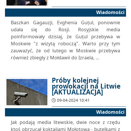
Wiadomości
Baszkan Gagauzji, Evghenia Guțul, ponownie
udała się do Rosji. Rosyjskie media
poinformowały dzisiaj, że Guțul przebywa w
Moskwie "z wizytą roboczą". Warto przy tym
zauważyć, że od lutego w Moskwie przebywa
również zbiegły z Mołdawii do Izraela, ...
Próby kolejnej
prowokacji na Litwie
[AKTUALIZACJA]
09-04-2024 10:41
Wiadomości
Jak podają media litewskie, dwie noce z rzędu
ktoś obrzucał koktajlami Mołotowa - butelkami z