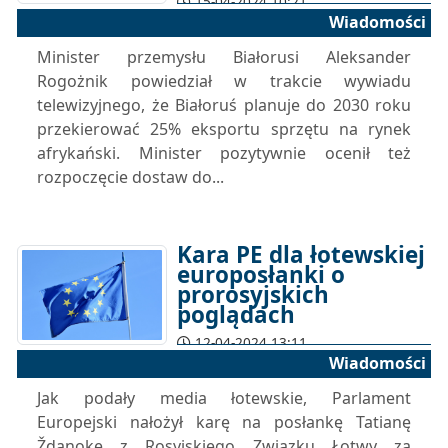
15-04-2024 10:21
Wiadomości
Minister przemysłu Białorusi Aleksander
Rogożnik powiedział w trakcie wywiadu
telewizyjnego, że Białoruś planuje do 2030 roku
przekierować 25% eksportu sprzętu na rynek
afrykański. Minister pozytywnie ocenił też
rozpoczęcie dostaw do...
Kara PE dla łotewskiej
europosłanki o
prorosyjskich
poglądach
12-04-2024 13:11
Wiadomości
Jak podały media łotewskie, Parlament
Europejski nałożył karę na posłankę Tatianę
Ždanokę z Rosyjskiego Związku Łotwy za