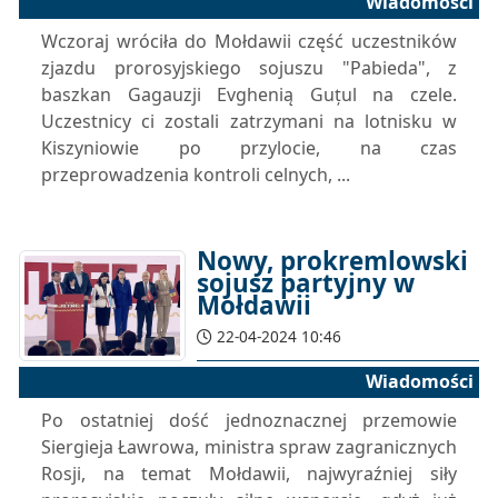
Wiadomości
Wczoraj wróciła do Mołdawii część uczestników
zjazdu prorosyjskiego sojuszu "Pabieda", z
baszkan Gagauzji Evghenią Guțul na czele.
Uczestnicy ci zostali zatrzymani na lotnisku w
Kiszyniowie po przylocie, na czas
przeprowadzenia kontroli celnych, ...
Nowy, prokremlowski
sojusz partyjny w
Mołdawii
22-04-2024 10:46
Wiadomości
Po ostatniej dość jednoznacznej przemowie
Siergieja Ławrowa, ministra spraw zagranicznych
Rosji, na temat Mołdawii, najwyraźniej siły