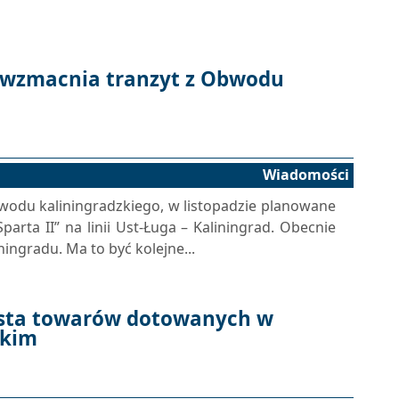
k wzmacnia tranzyt z Obwodu
Wiadomości
wodu kaliningradzkiego, w listopadzie planowane
arta II” na linii Ust-Ługa – Kaliningrad. Obecnie
ningradu. Ma to być kolejne...
Lista towarów dotowanych w
skim