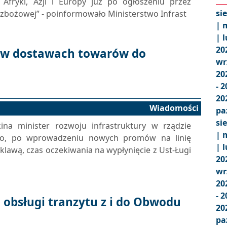
fryki, Azji i Europy już po ogłoszeniu przez
si
zbożowej” - poinformowało Ministerstwo Infrast
|
m
|
l
20
e w dostawach towarów do
wr
20
- 
20
Wiadomości
pa
si
ina minister rozwoju infrastruktury w rządzie
|
m
go, po wprowadzeniu nowych promów na linię
|
l
klawą, czas oczekiwania na wypłynięcie z Ust-Ługi
20
wr
20
- 
 obsługi tranzytu z i do Obwodu
20
pa