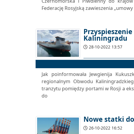
Czernomorska i Piwdienny do krajów A
Federację Rosyjską zawieszenia „umowy 
Przyspieszeni
Kaliningradu
28-10-2022 13:57
Jak poinformowała Jewgienija Kukuszk
regionalnym Obwodu Kaliningradzkie
tranzytu pomiędzy portami w Rosji a eks
do
Nowe statki do
26-10-2022 16:52