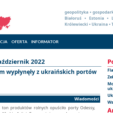
geopolityka • gospodark
Białoruś • Estonia •
Królewiecki • Ukraina • 
CJA
OFERTA
INFORMATOR
aździernik 2022
P
Fl
em wypłynęły z ukraińskich portów
Ze
Mo
uk
Uk
Wiadomości
Ws
. ton produktów rolnych opuściło porty Odessy,
A